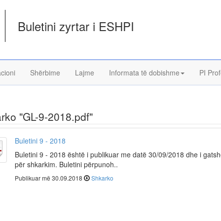
Buletini zyrtar i ESHPI
acioni
Shërbime
Lajme
Informata të dobishme
PI Prof
rko "GL-9-2018.pdf"
Buletini 9 - 2018
Buletini 9 - 2018 është i publikuar me datë 30/09/2018 dhe i gats
për shkarkim. Buletini përpunoh..
Publikuar më 30.09.2018
Shkarko