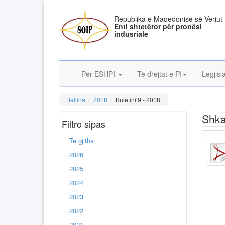
Republika e Maqedonisë së Veriut
Enti shtetëror për pronësi
indusriale
Për ESHPI
Të drejtat e PI
Legjisl
Ballina
2018
Buletini 9 - 2018
Shka
Filtro sipas
Të gjitha
2026
2025
2024
2023
2022
2021