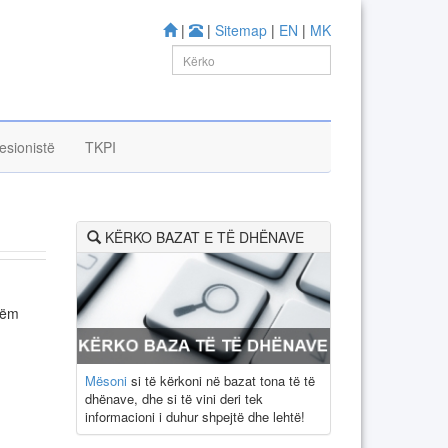
|
|
Sitemap
|
EN
|
MK
esionistë
TKPI
KËRKO BAZAT E TË DHËNAVE
hëm
Mësoni
si të kërkoni në bazat tona të të
dhënave, dhe si të vini deri tek
informacioni i duhur shpejtë dhe lehtë!