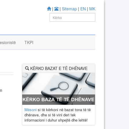
|
|
Sitemap
|
EN
|
MK
esionistë
TKPI
KËRKO BAZAT E TË DHËNAVE
im
Mësoni
si të kërkoni në bazat tona të të
dhënave, dhe si të vini deri tek
informacioni i duhur shpejtë dhe lehtë!