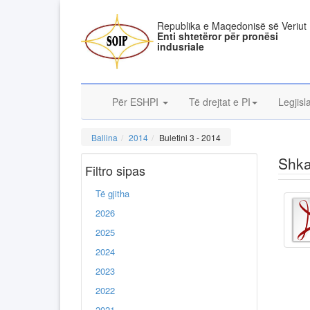
Republika e Maqedonisë së Veriut
Enti shtetëror për pronësi
indusriale
Për ESHPI
Të drejtat e PI
Legjisl
Ballina
2014
Buletini 3 - 2014
Shka
Filtro sipas
Të gjitha
2026
2025
2024
2023
2022
2021