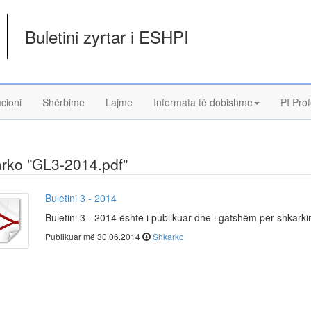
Buletini zyrtar i ESHPI
acioni
Shërbime
Lajme
Informata të dobishme
PI Prof
rko "GL3-2014.pdf"
Buletini 3 - 2014
Buletini 3 - 2014 është i publikuar dhe i gatshëm për shkark
Publikuar më 30.06.2014
Shkarko