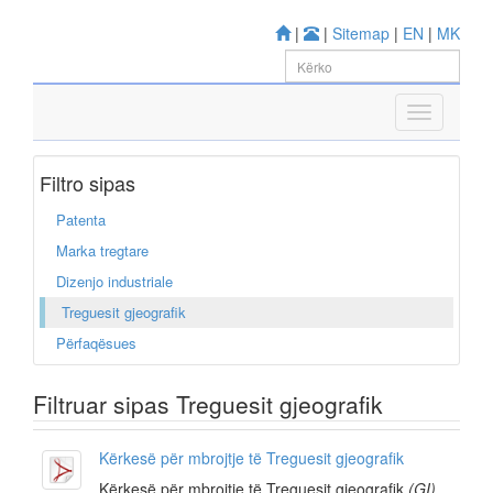
|
|
Sitemap
|
EN
|
MK
Filtro sipas
Patenta
Marka tregtare
Dizenjo industriale
Treguesit gjeografik
Përfaqësues
Filtruar sipas Treguesit gjeografik
Kërkesë për mbrojtje të Treguesit gjeografik
Kërkesë për mbrojtje të Treguesit gjeografik
(GI)