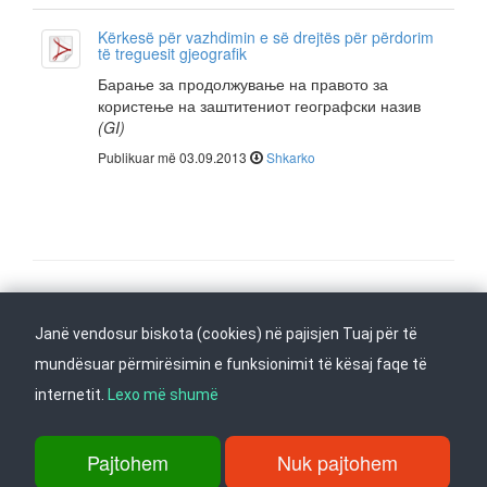
Kërkesë për vazhdimin e së drejtës për përdorim
të treguesit gjeografik
Барање за продолжување на правото за
користење на заштитениот географски назив
(GI)
Publikuar më 03.09.2013
Shkarko
Na ndiqni në
Janë vendosur biskota (cookies) në pajisjen Tuaj për të
Kthehu në fillim
mundësuar përmirësimin e funksionimit të kësaj faqe të
internetit.
Lexo më shumë
rr. Dame Gruev 14, Garazha në kate Beko, kati i 1-rë, 1000 Shkup, Tel:
+389 2 3103 601 (641), Faks: +389 2 3137 149 |
Pajtohem
Nuk pajtohem
info@ippo.gov.mk
©
2026
. ·
Privacy
·
Terms