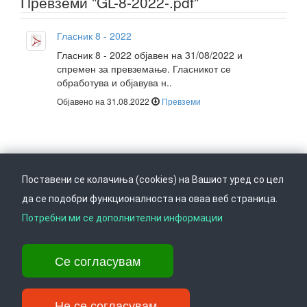
Превземи "GL-8-2022-.pdf"
Гласник 8 - 2022
Гласник 8 - 2022 објавен на 31/08/2022 и
спремен за превземање. Гласникот се
обработува и објавува н..
Објавено на 31.08.2022
Превземи
Поставени се колачиња (cookies) на Вашиот уред со цел
да се подобри функционалноста на оваа веб страница.
Следете не на
Врати се горе
Потребни ми се дополнителни информации
Се согласувам
Ул. Даме Груев 14, Катна гаража Беко на 1-виот кат, 1000 Скопје,
Тел: +389 2 3103 601 (641), Факс: +389 2 3137 149 |
info@ippo.gov.mk
Не се согласувам