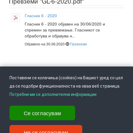
Превземи "GL-6-2020.pdf"
Гласник 6 - 2020
Гласник 6 - 2020 објавен на 30/06/2020 и
спремен за превземање. Гласникот се
обработува и објавува н..
Објавено на 30.06.2020
Превземи
Поставени се колачиња (cookies) на Вашиот уред со цел
да се подобри функционалноста на оваа веб страница.
Следете не на
Врати се горе
Потребни ми се дополнителни информации
Се согласувам
Ул. Даме Груев 14, Катна гаража Беко на 1-виот кат, 1000 Скопје,
Тел: +389 2 3103 601 (641), Факс: +389 2 3137 149 |
info@ippo.gov.mk
Не се согласувам