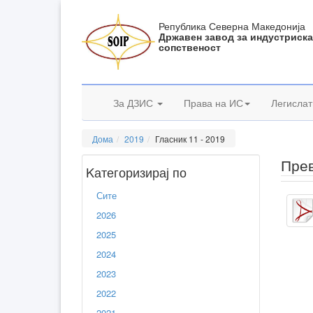
Република Северна Македонија
Државен завод за индустриск
сопственост
За ДЗИС
Права на ИС
Легислат
Дома
2019
Гласник 11 - 2019
Прев
Kатегоризирај по
Сите
2026
2025
2024
2023
2022
2021