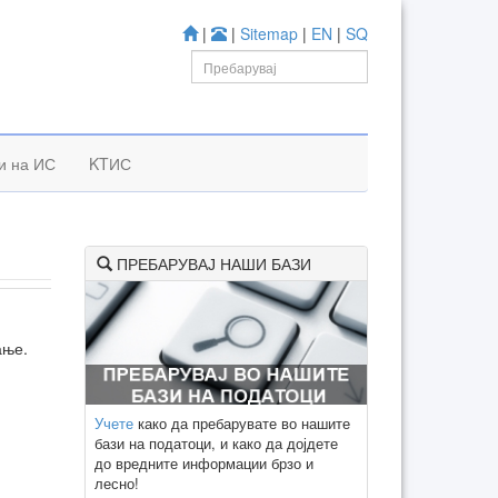
|
|
Sitemap
|
EN
|
SQ
к
и на ИС
KTИС
ПРЕБАРУВАЈ НАШИ БАЗИ
ање.
Учете
како да пребарувате во нашите
бази на податоци, и како да дојдете
до вредните информации брзо и
лесно!