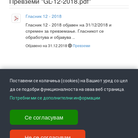
Превземи "GL-12-2018.pdf"
Гласник 12 - 2018
Гласник 12 - 2018 објавен на 31/12/2018 и
спремен за превземање. Гласникот се
обработува и објавува ..
Објавено на 31.12.2018
Превземи
Поставени се колачиња (cookies) на Вашиот уред со цел
да се подобри функционалноста на оваа веб страница.
Следете не на
Врати се горе
Потребни ми се дополнителни информации
Се согласувам
Ул. Даме Груев 14, Катна гаража Беко на 1-виот кат, 1000 Скопје,
Тел: +389 2 3103 601 (641), Факс: +389 2 3137 149 |
info@ippo.gov.mk
Не се согласувам