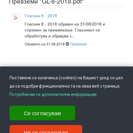
Превземи "GL-8-2018.pdf"
Гласник 8 - 2018
Гласник 8 - 2018 објавен на 31/08/2018 и
спремен за превземање. Гласникот се
обработува и објавува с..
Објавено на 31.08.2018
Превземи
Поставени се колачиња (cookies) на Вашиот уред со цел
да се подобри функционалноста на оваа веб страница.
Следете не на
Врати се горе
Потребни ми се дополнителни информации
Се согласувам
Ул. Даме Груев 14, Катна гаража Беко на 1-виот кат, 1000 Скопје,
Тел: +389 2 3103 601 (641), Факс: +389 2 3137 149 |
info@ippo.gov.mk
Не се согласувам