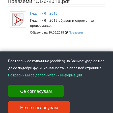
Превземи "GL-6-2018.pdf"
Гласник 6 - 2018
Гласник 6 - 2018 објавен и спремен за
превземање.
Објавено на 30.06.2018
Превземи
Поставени се колачиња (cookies) на Вашиот уред со цел
да се подобри функционалноста на оваа веб страница.
Следете не на
Врати се горе
Потребни ми се дополнителни информации
Се согласувам
Ул. Даме Груев 14, Катна гаража Беко на 1-виот кат, 1000 Скопје,
Тел: +389 2 3103 601 (641), Факс: +389 2 3137 149 |
info@ippo.gov.mk
Не се согласувам
©
. ·
Privacy
·
Terms