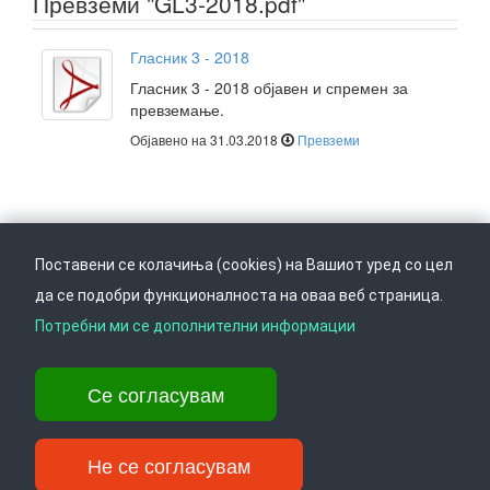
Превземи "GL3-2018.pdf"
Гласник 3 - 2018
Гласник 3 - 2018 објавен и спремен за
превземање.
Објавено на 31.03.2018
Превземи
Поставени се колачиња (cookies) на Вашиот уред со цел
да се подобри функционалноста на оваа веб страница.
Следете не на
Врати се горе
Потребни ми се дополнителни информации
Се согласувам
Ул. Даме Груев 14, Катна гаража Беко на 1-виот кат, 1000 Скопје,
Тел: +389 2 3103 601 (641), Факс: +389 2 3137 149 |
info@ippo.gov.mk
Не се согласувам
©
. ·
Privacy
·
Terms