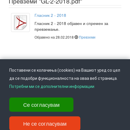
Превземи "GL-2-2018.pdf"
Гласник 2 - 2018
Гласник 2 - 2018 објавен и спремен за
превземање.
Објавено на 28.02.2018
Превземи
Поставени се колачиња (cookies) на Вашиот уред со цел
да се подобри функционалноста на оваа веб страница.
Следете не на
Врати се горе
Потребни ми се дополнителни информации
Се согласувам
Ул. Даме Груев 14, Катна гаража Беко на 1-виот кат, 1000 Скопје,
Тел: +389 2 3103 601 (641), Факс: +389 2 3137 149 |
info@ippo.gov.mk
Не се согласувам
©
. ·
Privacy
·
Terms