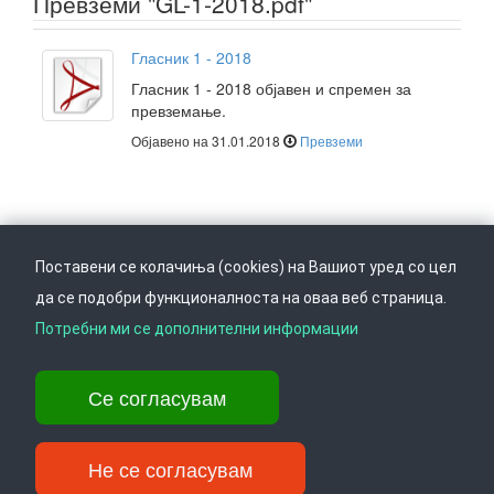
Превземи "GL-1-2018.pdf"
Гласник 1 - 2018
Гласник 1 - 2018 објавен и спремен за
превземање.
Објавено на 31.01.2018
Превземи
Поставени се колачиња (cookies) на Вашиот уред со цел
да се подобри функционалноста на оваа веб страница.
Следете не на
Врати се горе
Потребни ми се дополнителни информации
Се согласувам
Ул. Даме Груев 14, Катна гаража Беко на 1-виот кат, 1000 Скопје,
Тел: +389 2 3103 601 (641), Факс: +389 2 3137 149 |
info@ippo.gov.mk
Не се согласувам
©
. ·
Privacy
·
Terms