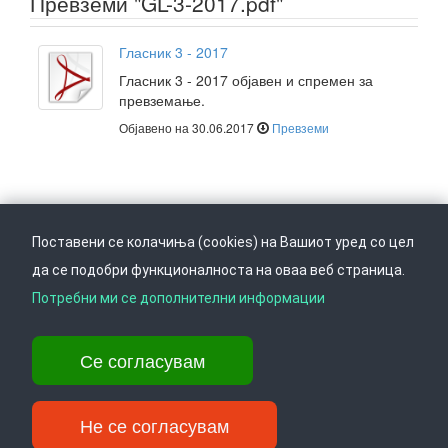
Превземи "GL-3-2017.pdf"
Гласник 3 - 2017
Гласник 3 - 2017 објавен и спремен за
превземање.
Објавено на 30.06.2017
Превземи
Поставени се колачиња (cookies) на Вашиот уред со цел
да се подобри функционалноста на оваа веб страница.
Следете не на
Врати се горе
Потребни ми се дополнителни информации
Се согласувам
Ул. Даме Груев 14, Катна гаража Беко на 1-виот кат, 1000 Скопје,
Тел: +389 2 3103 601 (641), Факс: +389 2 3137 149 |
info@ippo.gov.mk
Не се согласувам
©
. ·
Privacy
·
Terms