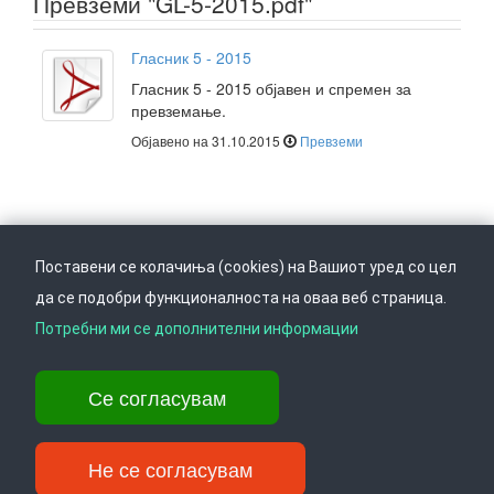
Превземи "GL-5-2015.pdf"
Гласник 5 - 2015
Гласник 5 - 2015 објавен и спремен за
превземање.
Објавено на 31.10.2015
Превземи
Поставени се колачиња (cookies) на Вашиот уред со цел
да се подобри функционалноста на оваа веб страница.
Следете не на
Врати се горе
Потребни ми се дополнителни информации
Се согласувам
Ул. Даме Груев 14, Катна гаража Беко на 1-виот кат, 1000 Скопје,
Тел: +389 2 3103 601 (641), Факс: +389 2 3137 149 |
info@ippo.gov.mk
Не се согласувам
©
. ·
Privacy
·
Terms