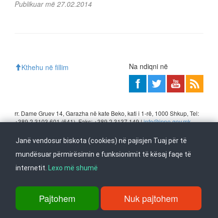
Publikuar më 27.02.2014
Na ndiqni në
Kthehu në fillim
rr. Dame Gruev 14, Garazha në kate Beko, kati i 1-rë, 1000 Shkup, Tel:
+389 2 3103 601 (641), Faks: +389 2 3137 149 |
info@ippo.gov.mk
©
2026
. ·
Privacy
·
Terms
Janë vendosur biskota (cookies) në pajisjen Tuaj për të
mundësuar përmirësimin e funksionimit të kësaj faqe të
internetit.
Lexo më shumë
Pajtohem
Nuk pajtohem