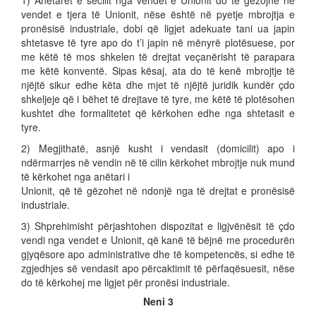
1) Anëtarët e secilit nga vendet e Unionit do të gëzojnë në
vendet e tjera të Unionit, nëse është në pyetje mbrojtja e
pronësisë industriale, dobi që ligjet adekuate tani ua japin
shtetasve të tyre apo do t’i japin në mënyrë plotësuese, por
me këtë të mos shkelen të drejtat veçanërisht të parapara
me këtë konventë. Sipas kësaj, ata do të kenë mbrojtje të
njëjtë sikur edhe këta dhe mjet të njëjtë juridik kundër çdo
shkeljeje që i bëhet të drejtave të tyre, me këtë të plotësohen
kushtet dhe formalitetet që kërkohen edhe nga shtetasit e
tyre.
2) Megjithatë, asnjë kusht i vendasit (domicilit) apo i
ndërmarrjes në vendin në të cilin kërkohet mbrojtje nuk mund
të kërkohet nga anëtari i
Unionit, që të gëzohet në ndonjë nga të drejtat e pronësisë
industriale.
3) Shprehimisht përjashtohen dispozitat e ligjvënësit të çdo
vendi nga vendet e Unionit, që kanë të bëjnë me procedurën
gjyqësore apo administrative dhe të kompetencës, si edhe të
zgjedhjes së vendasit apo përcaktimit të përfaqësuesit, nëse
do të kërkohej me ligjet për pronësi industriale.
Neni 3