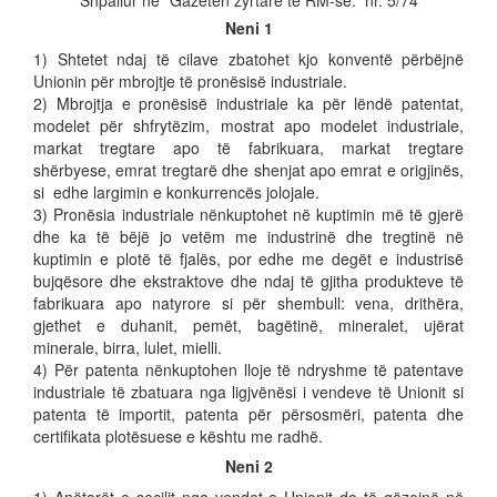
Shpallur në “Gazetën zyrtare të RM-së.” nr. 5/74
Neni 1
1) Shtetet ndaj të cilave zbatohet kjo konventë përbëjnë
Unionin për mbrojtje të pronësisë industriale.
2) Mbrojtja e pronësisë industriale ka për lëndë patentat,
modelet për shfrytëzim, mostrat apo modelet industriale,
markat tregtare apo të fabrikuara, markat tregtare
shërbyese, emrat tregtarë dhe shenjat apo emrat e origjinës,
si edhe largimin e konkurrencës jolojale.
3) Pronësia industriale nënkuptohet në kuptimin më të gjerë
dhe ka të bëjë jo vetëm me industrinë dhe tregtinë në
kuptimin e plotë të fjalës, por edhe me degët e industrisë
bujqësore dhe ekstraktove dhe ndaj të gjitha produkteve të
fabrikuara apo natyrore si për shembull: vena, drithëra,
gjethet e duhanit, pemët, bagëtinë, mineralet, ujërat
minerale, birra, lulet, mielli.
4) Për patenta nënkuptohen lloje të ndryshme të patentave
industriale të zbatuara nga ligjvënësi i vendeve të Unionit si
patenta të importit, patenta për përsosmëri, patenta dhe
certifikata plotësuese e kështu me radhë.
Neni 2