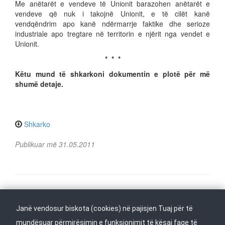
Me anëtarët e vendeve të Unionit barazohen anëtarët e
vendeve që nuk i takojnë Unionit, e të cilët kanë
vendqëndrim apo kanë ndërmarrje faktike dhe serioze
industriale apo tregtare në territorin e njërit nga vendet e
Unionit.
* * *
Këtu mund të shkarkoni dokumentin e plotë për më
shumë detaje.
Shkarko
Publikuar më 31.05.2011
Na ndiqni në
Janë vendosur biskota (cookies) në pajisjen Tuaj për të
Kthehu në fillim
mundësuar përmirësimin e funksionimit të kësaj faqe të