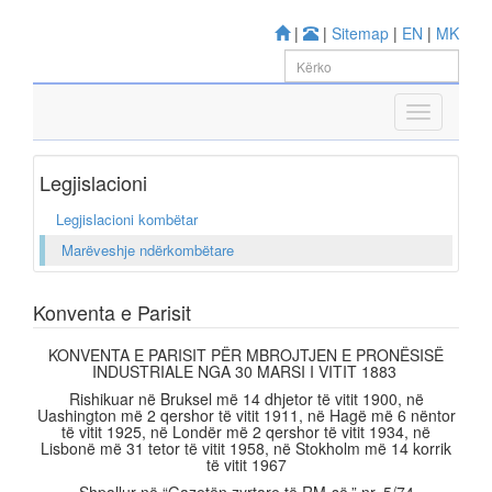
|
|
Sitemap
|
EN
|
MK
Legjislacioni
Legjislacioni kombëtar
Marëveshje ndërkombëtare
Konventa e Parisit
KONVENTA E PARISIT PËR MBROJTJEN E PRONËSISË
INDUSTRIALE NGA 30 MARSI I VITIT 1883
Rishikuar në Bruksel më 14 dhjetor të vitit 1900, në
Uashington më 2 qershor të vitit 1911, në Hagë më 6 nëntor
të vitit 1925, në Londër më 2 qershor të vitit 1934, në
Lisbonë më 31 tetor të vitit 1958, në Stokholm më 14 korrik
të vitit 1967