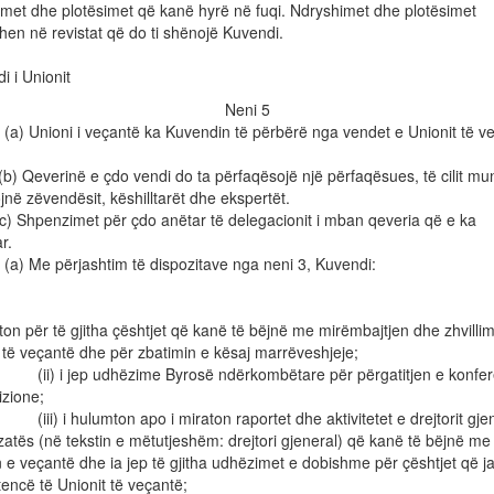
met dhe plotësimet që kanë hyrë në fuqi. Ndryshimet dhe plotësimet
hen në revistat që do ti shënojë Kuvendi.
 i Unionit
Neni 5
) Unioni i veçantë ka Kuvendin të përbërë nga vendet e Unionit të v
verinë e çdo vendi do ta përfaqësojë një përfaqësues, të cilit mun
në zëvendësit, këshilltarët dhe ekspertët.
penzimet për çdo anëtar të delegacionit i mban qeveria që e ka
r.
) Me përjashtim të dispozitave nga neni 3, Kuvendi:
ton për të gjitha çështjet që kanë të bëjnë me mirëmbajtjen dhe zhvillim
 të veçantë dhe për zbatimin e kësaj marrëveshjeje;
 jep udhëzime Byrosë ndërkombëtare për përgatitjen e konfer
izione;
i hulumton apo i miraton raportet dhe aktivitetet e drejtorit gjen
atës (në tekstin e mëtutjeshëm: drejtori gjeneral) që kanë të bëjnë me
 e veçantë dhe ia jep të gjitha udhëzimet e dobishme për çështjet që j
encë të Unionit të veçantë;