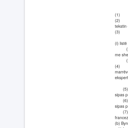
(1) Ve
(2) Ato
teksti
(3) Kl
(i) lis
(ii) l
me shen
(iii)
(4) Lis
marrëve
ekspert
(5) Bo
sipas 
(6) Bo
sipas 
(7) (a
france
(b) Byr