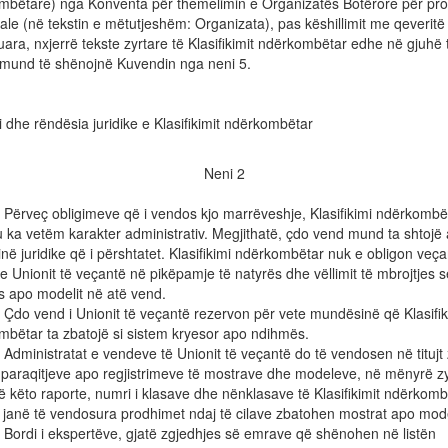
mbëtare) nga Konventa për themelimin e Organizatës Botërore për pro
iale (në tekstin e mëtutjeshëm: Organizata), pas këshillimit me qeveritë
uara, nxjerrë tekste zyrtare të Klasifikimit ndërkombëtar edhe në gjuhë t
t mund të shënojnë Kuvendin nga neni 5.
i dhe rëndësia juridike e Klasifikimit ndërkombëtar
Neni 2
rveç obligimeve që i vendos kjo marrëveshje, Klasifikimi ndërkombë
u ka vetëm karakter administrativ. Megjithatë, çdo vend mund ta shtojë 
në juridike që i përshtatet. Klasifikimi ndërkombëtar nuk e obligon veça
e Unionit të veçantë në pikëpamje të natyrës dhe vëllimit të mbrojtjes s
s apo modelit në atë vend.
o vend i Unionit të veçantë rezervon për vete mundësinë që Klasifik
mbëtar ta zbatojë si sistem kryesor apo ndihmës.
inistratat e vendeve të Unionit të veçantë do të vendosen në titujt 
ë paraqitjeve apo regjistrimeve të mostrave dhe modeleve, në mënyrë z
 këto raporte, numri i klasave dhe nënklasave të Klasifikimit ndërkom
n janë të vendosura prodhimet ndaj të cilave zbatohen mostrat apo mod
rdi i ekspertëve, gjatë zgjedhjes së emrave që shënohen në listën