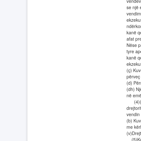
vendev
se një 
vendime
ekzeku
ndërko
kanë qe
afat pr
Nëse pa
tyre a
kanë qe
ekzeku
(ç) Kuv
përveç 
(d) Për
(dh) N
në emër
(4)(a) 
drejtor
vendin 
(b) Kuv
me kërk
(v)Drej
(5)Kuv