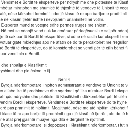
ndimet e Bordit të ekspertëve për ndryshime dhe plotësime të Klasifi
mbëtar miratohen me shumicë të thjeshtë të vendeve të Unionit të veça
atë, nëse kërkohet formimi i ndonjë klase të re apo bartjen e prodhimit
së në klasën tjetër është i nevojshëm unanimiteti në votim.
spertët mund të votojnë edhe përmes rrugës me shkrim.
 rast se ndonjë vend nuk ka emëruar përfaqësuesin e saj për ndon
e të caktuar të Bordit të ekspertëve, si edhe në rastin kur eksperti i e
votuar gjatë mbledhjes apo në afatin që do të përcaktohet me rregullo
ë Bordit të ekspertëve, do të konsiderohet se vendi për të cilin bëhet fj
nuar vendimin e Bordit.
i dhe shpallja e Klasifikimit
yshimet dhe plotësimet e tij
Neni 4
roja ndërkombëtare i njofton administratat e vendeve të Unionit të 
ën alfabetike të prodhimeve dhe sqarimet që i ka miratuar Bordi i ekspe
për çdo ndryshim dhe plotësim të Klasifikimit ndërkombëtar për të cilën
endim Bordi i ekspertëve. Vendimet e Bordit të ekspertëve do të hyjnë 
rë pas pranimit të njoftimit. Megjithatë, nëse me atë njoftim kërkohet 
ë klase të re apo bartje të prodhimit nga një klasë në tjetrën, ato do të 
 në afat prej gjashtë muajve nga dita e dërgimit të njoftimit.
oja ndërkombëtare, si depozitues i Klasifikimit ndërkombëtar, i fut n