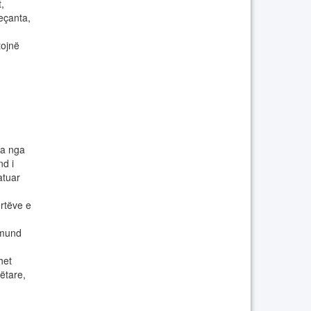
,
veçanta,
tojnë
ra nga
nd i
atuar
rtëve e
 mund
het
ëtare,