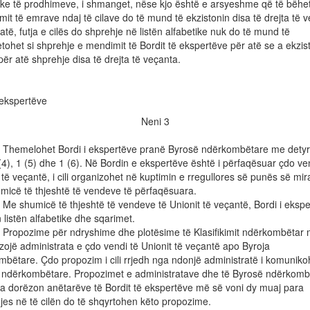
ike të prodhimeve, i shmanget, nëse kjo është e arsyeshme që të bëhet
mit të emrave ndaj të cilave do të mund të ekzistonin disa të drejta të 
atë, futja e cilës do shprehje në listën alfabetike nuk do të mund të
etohet si shprehje e mendimit të Bordit të ekspertëve për atë se a ekzis
për atë shprehje disa të drejta të veçanta.
 ekspertëve
Neni 3
emelohet Bordi i ekspertëve pranë Byrosë ndërkombëtare me dety
(4), 1 (5) dhe 1 (6). Në Bordin e ekspertëve është i përfaqësuar çdo ve
 të veçantë, i cili organizohet në kuptimin e rregullores së punës së mir
micë të thjeshtë të vendeve të përfaqësuara.
 shumicë të thjeshtë të vendeve të Unionit të veçantë, Bordi i ekspe
 listën alfabetike dhe sqarimet.
opozime për ndryshime dhe plotësime të Klasifikimit ndërkombëtar
zojë administrata e çdo vendi të Unionit të veçantë apo Byroja
bëtare. Çdo propozim i cili rrjedh nga ndonjë administratë i komuniko
 ndërkombëtare. Propozimet e administratave dhe të Byrosë ndërkomb
ia dorëzon anëtarëve të Bordit të ekspertëve më së voni dy muaj para
jes në të cilën do të shqyrtohen këto propozime.