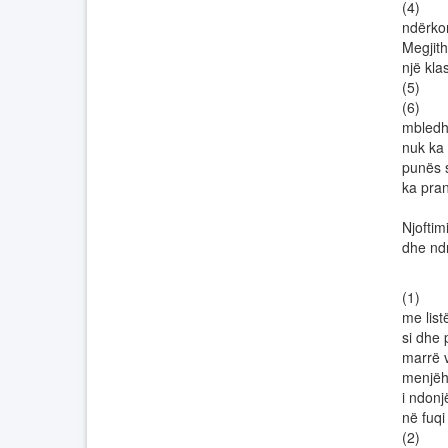
(4) Ve
ndërko
Megjith
një kla
(5) Ek
(6) Në
mbledhj
nuk ka 
punës s
ka pra
Njoftim
dhe ndr
(1) By
me list
si dhe 
marrë v
menjëhe
i ndonj
në fuqi
(2) Byr