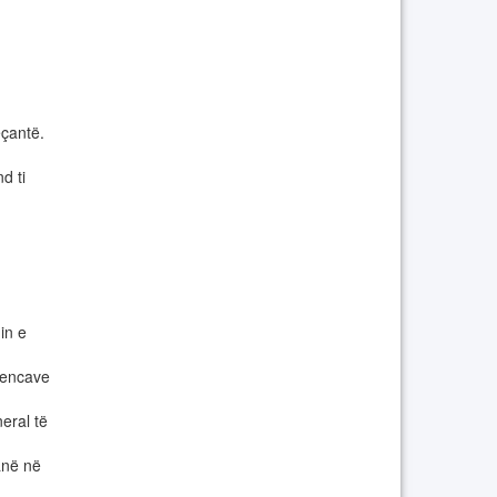
eçantë.
d ti
in e
encave
eral të
anë në