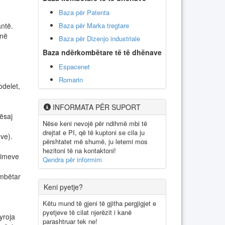
Baza për Patenta
Baza për Marka tregtare
çantë.
 në
Baza për Dizenjo industriale
Baza ndërkombëtare të të dhënave
Espacenet
Romarin
delet,
INFORMATA PËR SUPORT
ësaj
Nëse keni nevojë për ndihmë mbi të
drejtat e PI, që të kuptoni se cila ju
ëve).
përshtatet më shumë, ju letemi mos
hezitoni të na kontaktoni!
gimeve
Qendra për informim
mbëtar
Keni pyetje?
Këtu mund të gjeni të gjitha pergjigjet e
pyetjeve të cilat njerëzit i kanë
yroja
parashtruar tek ne!