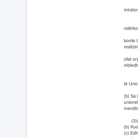
(iv) s
miraton
(v) mi
(vi) v
ndërko
(vii) 
borde t
realizi
(viii)
cilat o
mbledhj
(ix) 
(x) nd
të Unio
(xi) i
(b) Sa 
unionet
mendim
(3)(a)
(b) Ku
(c) Edh