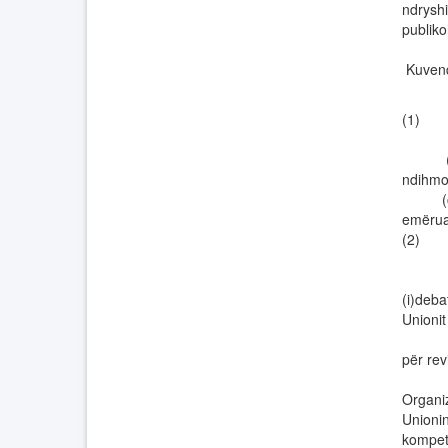
ndryshi
publiko
Kuvendi
(1) (a
(b) Qe
ndihmoj
(c) Sh
emërua
(2) (a
(i)deba
Unionit
(ii) i
për rev
(iii) 
Organiz
Unionin
kompet