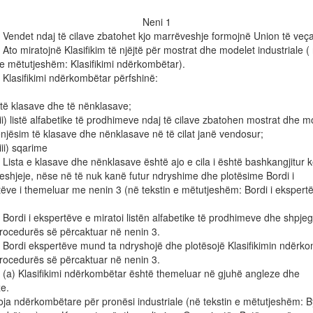
Neni 1
ndet ndaj të cilave zbatohet kjo marrëveshje formojnë Union të ve
 miratojnë Klasifikim të njëjtë për mostrat dhe modelet industriale (
n e mëtutjeshëm: Klasifikimi ndërkombëtar).
asifikimi ndërkombëtar përfshinë:
të të klasave dhe të nënklasave;
istë alfabetike të prodhimeve ndaj të cilave zbatohen mostrat dhe mo
jësim të klasave dhe nënklasave në të cilat janë vendosur;
 sqarime
ta e klasave dhe nënklasave është ajo e cila i është bashkangjitur k
shjeje, nëse në të nuk kanë futur ndryshime dhe plotësime Bordi i
ëve i themeluar me nenin 3 (në tekstin e mëtutjeshëm: Bordi i ekspert
rdi i ekspertëve e miratoi listën alfabetike të prodhimeve dhe shpje
procedurës së përcaktuar në nenin 3.
rdi ekspertëve mund ta ndryshojë dhe plotësojë Klasifikimin ndërko
procedurës së përcaktuar në nenin 3.
) Klasifikimi ndërkombëtar është themeluar në gjuhë angleze dhe
ze.
oja ndërkombëtare për pronësi industriale (në tekstin e mëtutjeshëm: B