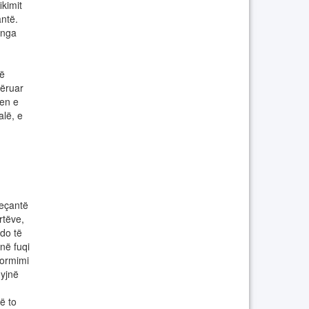
kimit
ntë.
 nga
jë
mëruar
ren e
alë, e
veçantë
rtëve,
 do të
në fuqi
formimi
hyjnë
ë to