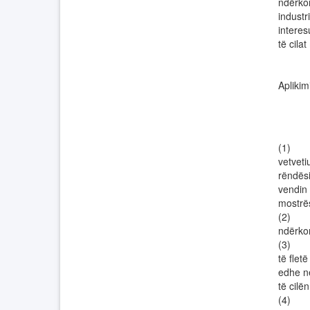
ndërko
industr
interes
të cila
Aplikim
(1) Pë
vetveti
rëndësi
vendin 
mostrë
(2) Çd
ndërko
(3) Adm
të flet
edhe në
të cilë
(4) Bo