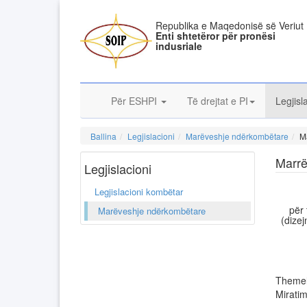
Republika e Maqedonisë së Veriut
Enti shtetëror për pronësi
indusriale
Për ESHPI
Të drejtat e PI
Legjisl
Ballina
Legjislacioni
Marëveshje ndërkombëtare
M
Marrë
Legjislacioni
Legjislacioni kombëtar
për 
Marëveshje ndërkombëtare
(dizej
Themeli
Miratim