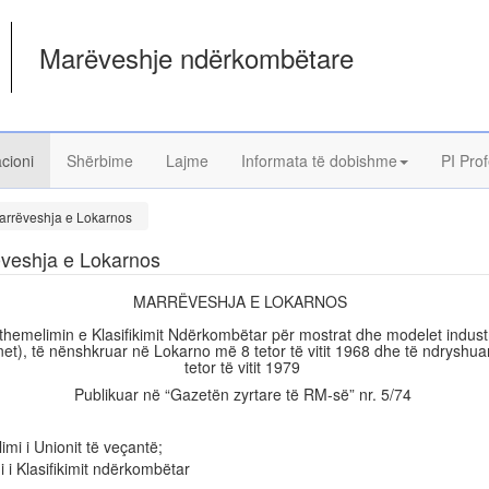
Marëveshje ndërkombëtare
acioni
Shërbime
Lajme
Informata të dobishme
PI Prof
arrëveshja e Lokarnos
veshja e Lokarnos
MARRËVESHJA E LOKARNOS
themelimin e Klasifikimit Ndërkombëtar për mostrat dhe modelet indust
net), të nënshkruar në Lokarno më 8 tetor të vitit 1968 dhe të ndryshu
tetor të vitit 1979
Publikuar në “Gazetën zyrtare të RM-së” nr. 5/74
mi i Unionit të veçantë;
i i Klasifikimit ndërkombëtar