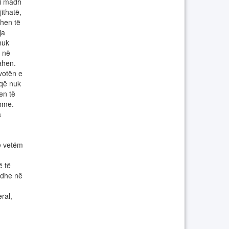
 i madh
ithatë,
ëhen të
ja
nuk
, në
bahen.
votën e
 që nuk
en të
shme.
a
ë vetëm
ë të
 dhe në
ral,