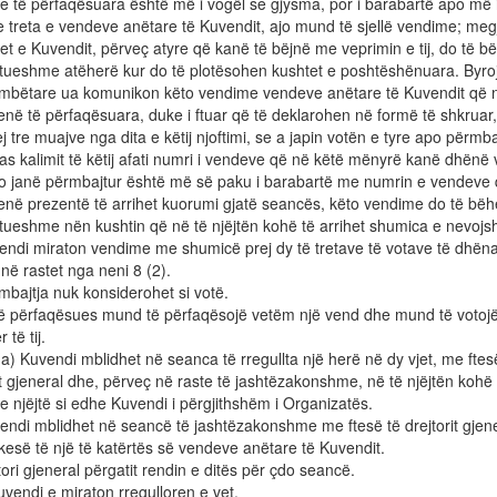
e të përfaqësuara është më i vogël se gjysma, por i barabartë apo më
e treta e vendeve anëtare të Kuvendit, ajo mund të sjellë vendime; megj
t e Kuvendit, përveç atyre që kanë të bëjnë me veprimin e tij, do të b
tueshme atëherë kur do të plotësohen kushtet e poshtëshënuara. Byro
mbëtare ua komunikon këto vendime vendeve anëtare të Kuvendit që 
në të përfaqësuara, duke i ftuar që të deklarohen në formë të shkruar
ej tre muajve nga dita e këtij njoftimi, se a japin votën e tyre apo përm
s kalimit të këtij afati numri i vendeve që në këtë mënyrë kanë dhënë 
po janë përmbajtur është më së paku i barabartë me numrin e vendeve
në prezentë të arrihet kuorumi gjatë seancës, këto vendime do të bëh
tueshme nën kushtin që në të njëjtën kohë të arrihet shumica e nevoj
endi miraton vendime me shumicë prej dy të tretave të votave të dhën
në rastet nga neni 8 (2).
mbajtja nuk konsiderohet si votë.
jë përfaqësues mund të përfaqësojë vetëm një vend dhe mund të votoj
 të tij.
Kuvendi mblidhet në seanca të rregullta një herë në dy vjet, me ftes
it gjeneral dhe, përveç në raste të jashtëzakonshme, në të njëjtën kohë
e njëjtë si edhe Kuvendi i përgjithshëm i Organizatës.
endi mblidhet në seancë të jashtëzakonshme me ftesë të drejtorit gjene
esë të një të katërtës së vendeve anëtare të Kuvendit.
tori gjeneral përgatit rendin e ditës për çdo seancë.
endi e miraton rregulloren e vet.