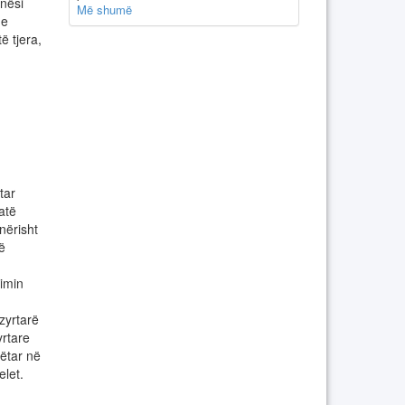
nësi
Më shumë
 e
ë tjera,
tar
atë
nërisht
ë
imin
zyrtarë
yrtare
bëtar në
elet.