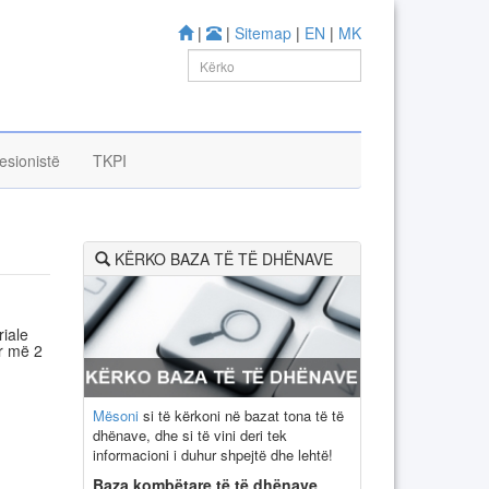
|
|
Sitemap
|
EN
|
MK
esionistë
TKPI
KËRKO BAZA TË TË DHËNAVE
riale
ar më 2
Mësoni
si të kërkoni në bazat tona të të
dhënave, dhe si të vini deri tek
informacioni i duhur shpejtë dhe lehtë!
Baza kombëtare të të dhënave