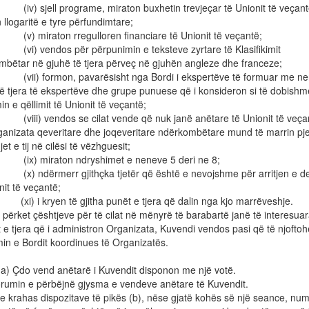
jell programe, miraton buxhetin trevjeçar të Unionit të veçantë
 llogaritë e tyre përfundimtare;
raton rregulloren financiare të Unionit të veçantë;
endos për përpunimin e teksteve zyrtare të Klasifikimit
mbëtar në gjuhë të tjera përveç në gjuhën angleze dhe franceze;
formon, pavarësisht nga Bordi i ekspertëve të formuar me nen
ë tjera të ekspertëve dhe grupe punuese që i konsideron si të dobishm
min e qëllimit të Unionit të veçantë;
 vendos se cilat vende që nuk janë anëtare të Unionit të veça
rganizata qeveritare dhe joqeveritare ndërkombëtare mund të marrin pj
et e tij në cilësi të vëzhguesit;
miraton ndryshimet e neneve 5 deri ne 8;
ërmerr gjithçka tjetër që është e nevojshme për arritjen e de
nit të veçantë;
 kryen të gjitha punët e tjera që dalin nga kjo marrëveshje.
i përket çështjeve për të cilat në mënyrë të barabartë janë të interesua
 e tjera që i administron Organizata, Kuvendi vendos pasi që të njofto
in e Bordit koordinues të Organizatës.
 Çdo vend anëtarë i Kuvendit disponon me një votë.
orumin e përbëjnë gjysma e vendeve anëtare të Kuvendit.
e krahas dispozitave të pikës (b), nëse gjatë kohës së një seance, numr