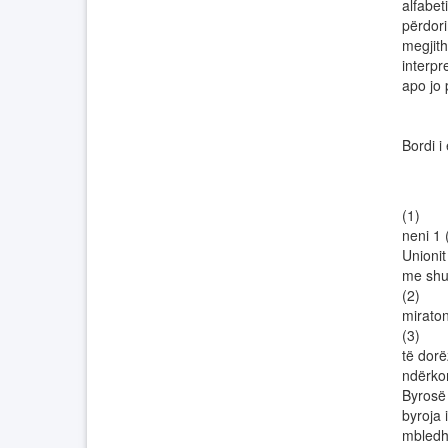
alfabet
përdori
megjith
interpr
apo jo 
Bordi i
(1) Th
neni 1 
Unionit
me shu
(2) Me
miraton
(3) Pr
të dorë
ndërkom
Byrosë
byroja 
mbledh