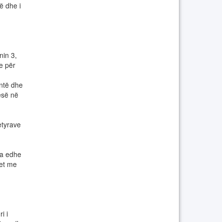
 dhe i
in 3,
e për
ntë dhe
esë në
tyrave
ra edhe
het me
i i