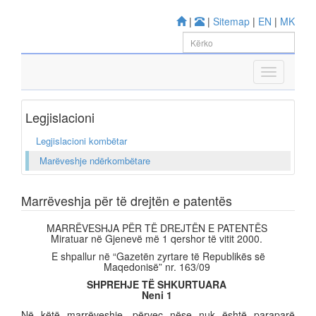
|
|
Sitemap
|
EN
|
MK
Legjislacioni
Legjislacioni kombëtar
Marëveshje ndërkombëtare
Marrëveshja për të drejtën e patentës
MARRËVESHJA PËR TË DREJTËN E PATENTËS
Miratuar në Gjenevë më 1 qershor të vitit 2000.
E shpallur në “Gazetën zyrtare të Republikës së
Maqedonisë” nr. 163/09
SHPREHJE TË SHKURTUARA
Neni 1
Në këtë marrëveshje, përveç nëse nuk është paraparë