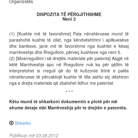
Organizatës
DISPOZITA TË PËRGJITHSHME
Neni 2
(1) [Kushte më të favorshme] Pala nënshkruese mund të
parashohë kushte të cilat, nga këndvështrimi i aplikuesëve
dhe bartësve, janë më të favorshme nga kushtet e kësaj
marrëveshje dhe Rregullore, përveç kushteve nga neni 5.
(2) [Mosrregullimi i së drejtës materiale për patenta] Asgjë në
këtë Marrëveshje apo në Rregullore nuk ka për qëllim të
interpretohet si rregull që do të kufizonte lirinë e palës
nënshkruese të përcaktojë kushte të tilla ashtu siç dëshiron
nga e drejta materiale që zbatohet lidhur me patentat.
* * *
Këtu mund të shkarkoni dokumentin e plotë për më
shume detaje mbi Marrëveshja për te drejtën e patentës.
Shkarko
Publikuar më 03.08.2012