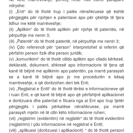
ndryshe:
(i) „Enti“ do të thotë trup i palës nënshkruese që është
përgjegjës për njohjen e patentave apo për çështje të tjera
lidhur me këtë marrëveshje;
(ii) „Aplikim“ do të thotë aplikim për njohje të patentës, në
përputhje me nenin 3;
(iii) „Patentë“ do të thotë patentë, në përputhje me nenin 3;
(iv) Çdo referencë për “person” interpretohet si referim që
përfshin person fizik dhe person juridik;
(v) „komunikimi“ do të thotë cilido aplikim apo cilado kërkesë,
deklaratë, dokument, shkresë apo informacione të tjera që
kanë të bëjnë me aplikimin apo patentën, pa marrë parasysh
se a kanë të bëjnë apo jo me procedurën e kësaj
marrëveshje, e që dorëzohen deri tek Enti;
(vi) „Regjistrat e Entit“ do të thotë tërësi e informacioneve që
i ruan Enti, e që kanë të bëjnë apo që përfshijnë aplikacionet
e dorëzuara dhe patentat e fituara nga ai Ent apo trup tjetër
përgjegjës i palës përkatëse nënshkruese, pa marrë
parasysh mjetin në të cilin këto informacione ruhen;
(vii) „regjistrim (evidentim) në regjistër“ do të thotë evidentimi
(regjistrimi) i çdo informacione në regjistrat e Entit;
(viii) „aplikuesi (dorëzuesi i aplikacionit) “ do të thotë personi