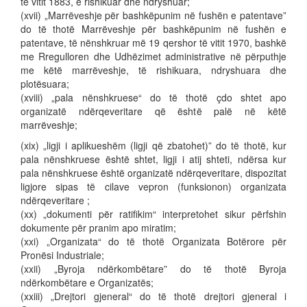
të vitit 1883, e rishikuar dhe ndryshuar;
(xvii) „Marrëveshje për bashkëpunim në fushën e patentave”
do të thotë Marrëveshje për bashkëpunim në fushën e
patentave, të nënshkruar më 19 qershor të vitit 1970, bashkë
me Rregulloren dhe Udhëzimet administrative në përputhje
me këtë marrëveshje, të rishikuara, ndryshuara dhe
plotësuara;
(xviii) „pala nënshkruese“ do të thotë çdo shtet apo
organizatë ndërqeveritare që është palë në këtë
marrëveshje;
(xix) „ligji i aplikueshëm (ligji që zbatohet)” do të thotë, kur
pala nënshkruese është shtet, ligji i atij shteti, ndërsa kur
pala nënshkruese është organizatë ndërqeveritare, dispozitat
ligjore sipas të cilave vepron (funksionon) organizata
ndërqeveritare ;
(xx) „dokumenti për ratifikim“ interpretohet sikur përfshin
dokumente për pranim apo miratim;
(xxi) „Organizata“ do të thotë Organizata Botërore për
Pronësi Industriale;
(xxii) „Byroja ndërkombëtare” do të thotë Byroja
ndërkombëtare e Organizatës;
(xxiii) „Drejtori gjeneral“ do të thotë drejtori gjeneral i