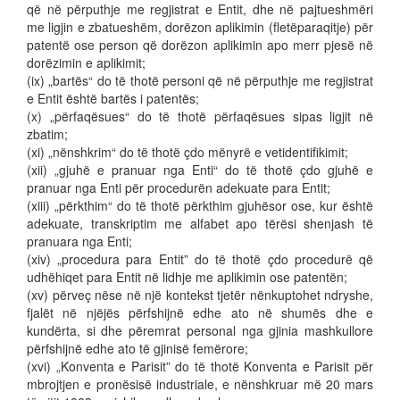
që në përputhje me regjistrat e Entit, dhe në pajtueshmëri
me ligjin e zbatueshëm, dorëzon aplikimin (fletëparaqitje) për
patentë ose person që dorëzon aplikimin apo merr pjesë në
dorëzimin e aplikimit;
(ix) „bartës“ do të thotë personi që në përputhje me regjistrat
e Entit është bartës i patentës;
(x) „përfaqësues“ do të thotë përfaqësues sipas ligjit në
zbatim;
(xi) „nënshkrim“ do të thotë çdo mënyrë e vetidentifikimit;
(xii) „gjuhë e pranuar nga Enti“ do të thotë çdo gjuhë e
pranuar nga Enti për procedurën adekuate para Entit;
(xiii) „përkthim“ do të thotë përkthim gjuhësor ose, kur është
adekuate, transkriptim me alfabet apo tërësi shenjash të
pranuara nga Enti;
(xiv) „procedura para Entit” do të thotë çdo procedurë që
udhëhiqet para Entit në lidhje me aplikimin ose patentën;
(xv) përveç nëse në një kontekst tjetër nënkuptohet ndryshe,
fjalët në njëjës përfshijnë edhe ato në shumës dhe e
kundërta, si dhe përemrat personal nga gjinia mashkullore
përfshijnë edhe ato të gjinisë femërore;
(xvi) „Konventa e Parisit” do të thotë Konventa e Parisit për
mbrojtjen e pronësisë industriale, e nënshkruar më 20 mars