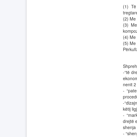
(1) Të
tregtar
(2) Me 
(3) Me 
kompozi
(4) Me 
(5) Me 
Përkuf
Shprehj
-“të dr
ekonom
nenit 2
- “pat
procedu
-“dizaj
këtij li
- “mark
drejtë 
shenja 
- “shen