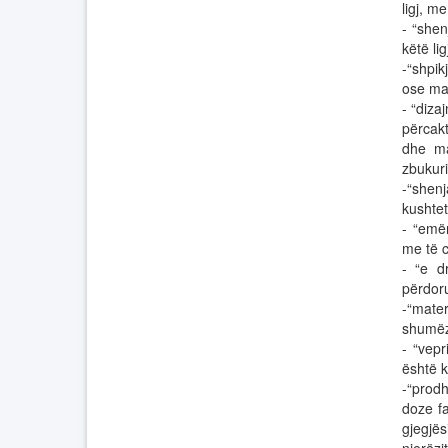
ligj, m
- “shen
këtë li
-“shpik
ose mat
- “diza
përcakt
dhe ma
zbukurim
-“shen
kushtet 
- “emër
me të c
- “e d
përdoru
-“mater
shumëzo
- “vepr
është k
-“prod
doze f
gjegjës