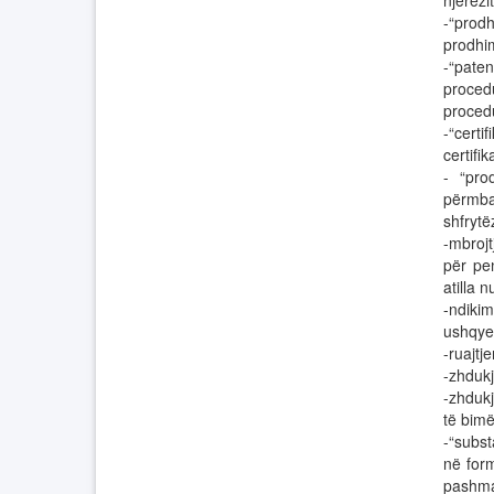
njerëzi
-“prod
prodhi
-“pate
procedu
procedu
-“certi
certifi
- “pro
përmba
shfrytë
-mbroj
për pe
atilla 
-ndiki
ushqyes
-ruajtj
-zhduk
-zhduk
të bim
-“subst
në for
pashma