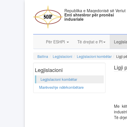
Republika e Maqedonisë së Veriut
Enti shtetëror për pronësi
indusriale
Për ESHPI
Të drejtat e PI
Legjisl
Ballina
Legjislacioni
Legjislacioni kombëtar
Ligji p
Ligji 
Legjislacioni
Legjislacioni kombëtar
Marëveshje ndërkombëtare
Me kët
industri
Të drje