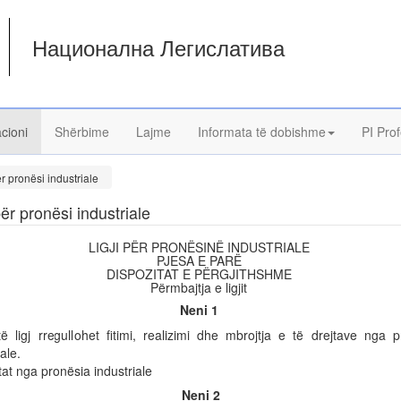
Национална Легислатива
acioni
Shërbime
Lajme
Informata të dobishme
PI Prof
ër pronësi industriale
për pronësi industriale
LIGJI PËR PRONËSINË INDUSTRIALE
PJESA E PARË
DISPOZITAT E PËRGJITHSHME
Përmbajtja e ligjit
Neni 1
ë ligj rregullohet fitimi, realizimi dhe mbrojtja e të drejtave nga p
ale.
tat nga pronësia industriale
Neni 2