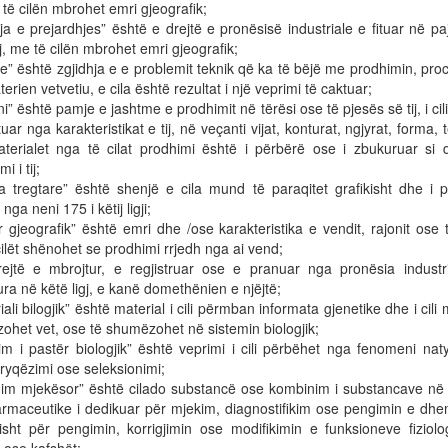
e të cilën mbrohet emri gjeografik;
ja e prejardhjes” është e drejtë e pronësisë industriale e fituar në p
gj, me të cilën mbrohet emri gjeografik;
je” është zgjidhja e e problemit teknik që ka të bëjë me prodhimin, pr
erien vetvetiu, e cila është rezultat i një veprimi të caktuar;
jni” është pamje e jashtme e prodhimit në tërësi ose të pjesës së tij, i cili
uar nga karakteristikat e tij, në veçanti vijat, konturat, ngjyrat, forma, 
terialet nga të cilat prodhimi është i përbërë ose i zbukuruar si 
i i tij;
ja tregtare” është shenjë e cila mund të paraqitet grafikisht dhe i p
nga neni 175 i këtij ligji;
 gjeografik” është emri dhe /ose karakteristika e vendit, rajonit ose te
ilët shënohet se prodhimi rrjedh nga ai vend;
rejtë e mbrojtur, e regjistruar ose e pranuar nga pronësia industri
ra në këtë ligj, e kanë domethënien e njëjtë;
iali bilogjik” është material i cili përmban informata gjenetike dhe i cili
het vet, ose të shumëzohet në sistemin biologjik;
im i pastër biologjik” është veprimi i cili përbëhet nga fenomeni naty
ryqëzimi ose seleksionimi;
him mjekësor” është cilado substancë ose kombinim i substancave në
armaceutike i dedikuar për mjekim, diagnostifikim ose pengimin e dhe
isht për pengimin, korrigjimin ose modifikimin e funksioneve fiziolo