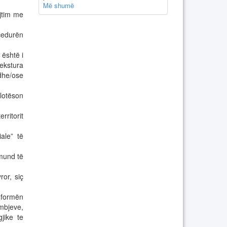
Më shumë
ajtim me
ocedurën
 është i
tekstura
dhe/ose
lotëson
rritorit
ale” të
 mund të
ror, siç
 formën
mbjeve,
gjike te