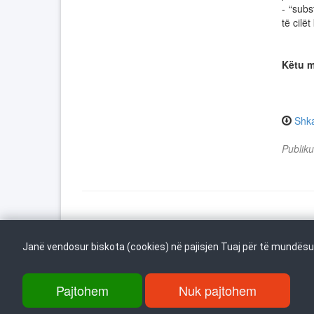
- “sub
të cilë
Këtu m
Shk
Publik
Kthehu në fillim
Janë vendosur biskota (cookies) në pajisjen Tuaj për të mundësua
Pajtohem
Nuk pajtohem
rr. Dame Gruev 14, Garazha në kate Beko, kati i 1-rë, 1000 