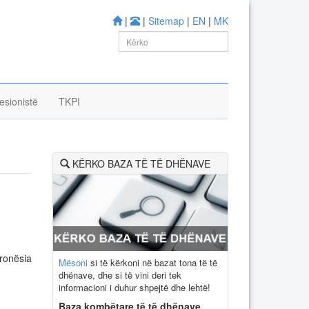
|
|
Sitemap
|
EN
|
MK
esionistë
TKPI
KËRKO BAZA TË TË DHËNAVE
ronësia
Mësoni
si të kërkoni në bazat tona të të
dhënave, dhe si të vini deri tek
informacioni i duhur shpejtë dhe lehtë!
Baza kombëtare të të dhënave