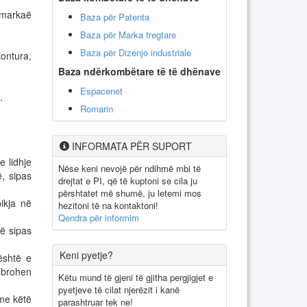
 markaë
Baza për Patenta
Baza për Marka tregtare
Baza për Dizenjo industriale
kontura,
Baza ndërkombëtare të të dhënave
Espacenet
.
Romarin
INFORMATA PËR SUPORT
e lidhje
Nëse keni nevojë për ndihmë mbi të
, sipas
drejtat e PI, që të kuptoni se cila ju
përshtatet më shumë, ju letemi mos
ikja në
hezitoni të na kontaktoni!
Qendra për informim
rë sipas
Keni pyetje?
 është e
 mbrohen
Këtu mund të gjeni të gjitha pergjigjet e
pyetjeve të cilat njerëzit i kanë
 me këtë
parashtruar tek ne!