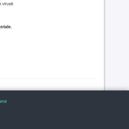
 virusë
riale.
Na ndiqni në
humë
©
2026
. ·
Privacy
·
Terms