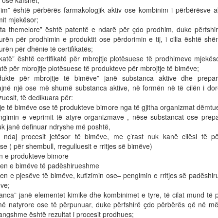
t ose kafshët;
him” është përbërës farmakologjik aktiv ose kombinim i përbërësve ak
mit mjekësor;
nta themelore” është patentë e ndarë për çdo prodhim, duke përfshi
rën për prodhimin e produktit ose përdorimin e tij, i cilia është sh
rën për dhënie të certifikatës;
fikatë” është certifikatë për mbrojtje plotësuese të prodhimeve mjekë
katë për mbrojtje plotësuese të produkteve për mbrojtje të bimëve;
dukte për mbrojtje të bimëve” janë substanca aktive dhe prepa
jnë një ose më shumë substanca aktive, në formën në të cilën i do
zuesit, të dedikuara për:
tje të bimëve ose të produkteve bimore nga të gjitha organizmat dëmtu
ngimin e veprimit të atyre organizmave , nëse substancat ose prepa
nuk janë definuar ndryshe më poshtë,
m ndaj procesit jetësor të bimëve, me ç’rast nuk kanë cilësi të pë
e ( për shembull, rregulluesit e rritjes së bimëve)
en e produkteve bimore
jen e bimëve të padëshirueshme
jen e pjesëve të bimëve, kufizimin ose– pengimin e rritjes së padëshi
ëve;
anca” janë elementet kimike dhe kombinimet e tyre, të cilat mund të 
më natyrore ose të përpunuar, duke përfshirë çdo përbërës që në më
ngshme është rezultat i procesit prodhues;