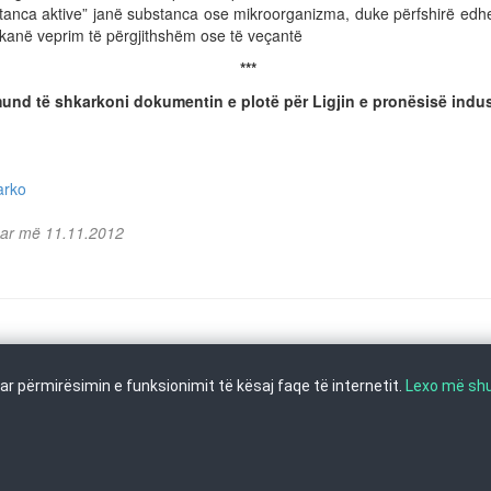
stanca aktive” janë substanca ose mikroorganizma, duke përfshirë edhe
t kanë veprim të përgjithshëm ose të veçantë
***
und të shkarkoni dokumentin e plotë për Ligjin e pronësisë indust
arko
uar më 11.11.2012
r përmirësimin e funksionimit të kësaj faqe të internetit.
Lexo më s
Shkup, Tel: +389 2 3103 601 (641), Faks: +389 2 3137 149 |
info@ippo.gov.mk