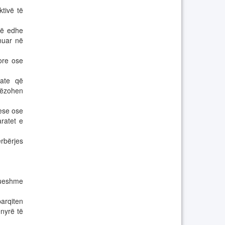
tivë të
rë edhe
ënuar në
sore ose
rate që
rëzohen
ese ose
ratet e
rbërjes
rueshme
parqiten
nyrë të