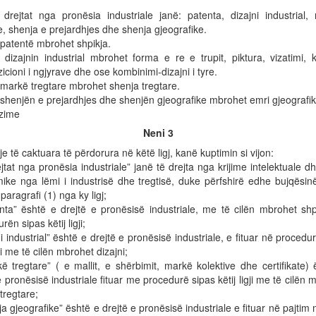
 drejtat nga pronësia industriale janë: patenta, dizajni industrial,
e, shenja e prejardhjes dhe shenja gjeografike.
patentë mbrohet shpikja.
dizajnin industrial mbrohet forma e re e trupit, piktura, vizatimi, 
cioni i ngjyrave dhe ose kombinimi-dizajni i tyre.
markë tregtare mbrohet shenja tregtare.
shenjën e prejardhjes dhe shenjën gjeografike mbrohet emri gjeografik
izime
Neni 3
e të caktuara të përdorura në këtë ligj, kanë kuptimin si vijon:
ejtat nga pronësia industriale” janë të drejta nga krijime intelektuale dh
ike nga lëmi i industrisë dhe tregtisë, duke përfshirë edhe bujqësinë
 paragrafi (1) nga ky ligj;
enta” është e drejtë e pronësisë industriale, me të cilën mbrohet shp
rën sipas këtij ligji;
ni industrial” është e drejtë e pronësisë industriale, e fituar në procedu
gji me të cilën mbrohet dizajni;
ë tregtare” ( e mallit, e shërbimit, markë kolektive dhe certifikate)
e pronësisë industriale fituar me procedurë sipas këtij ligji me të cilën
tregtare;
ja gjeografike” është e drejtë e pronësisë industriale e fituar në pajtim