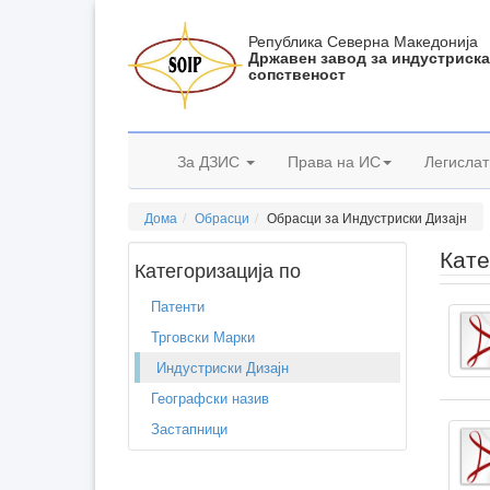
Република Северна Македонија
Државен завод за индустриск
сопственост
За ДЗИС
Права на ИС
Легислат
Дома
Обрасци
Обрасци за Индустриски Дизајн
Кате
Категоризација по
Патенти
Трговски Марки
Индустриски Дизајн
Географски назив
Застапници