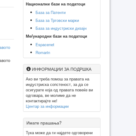
Национални бази на податоци
База за Патенти
База за Трговски марки
База за индустриски дизајн
Меѓународни бази на податоци
Espacenet
авото
Romarin
авото
ИНФОРМАЦИИ ЗА ПОДРШКА
Ако ви треба помош за правата на
индустриска сопстеност, за да се
осигурате која од правата повеќе ви
одговара, ве молиме да не
контактирајте не!
Центар за информации
Имате прашања?
Тука може да ги најдете одговорени