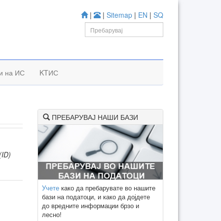
|
|
Sitemap
|
EN
|
SQ
и на ИС
KTИС
ПРЕБАРУВАЈ НАШИ БАЗИ
(ID)
Учете
како да пребарувате во нашите
бази на податоци, и како да дојдете
до вредните информации брзо и
лесно!