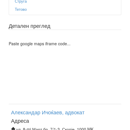
Струга
Тетово
Детален преглед
Paste google maps iframe code...
Александар Ичоќаев, адвокат
Адреса
ул. 8-mi Март бр. 7/1-3, Скопје, 1000 MK