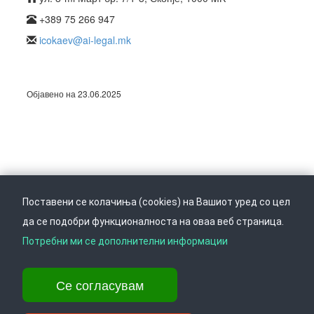
+389 75 266 947
icokaev@ai-legal.mk
Објавено на 23.06.2025
Поставени се колачиња (cookies) на Вашиот уред со цел
да се подобри функционалноста на оваа веб страница.
Следете не на
Врати се горе
Потребни ми се дополнителни информации
Се согласувам
Ул. Даме Груев 14, Катна гаража Беко на 1-виот кат, 1000 Скопје,