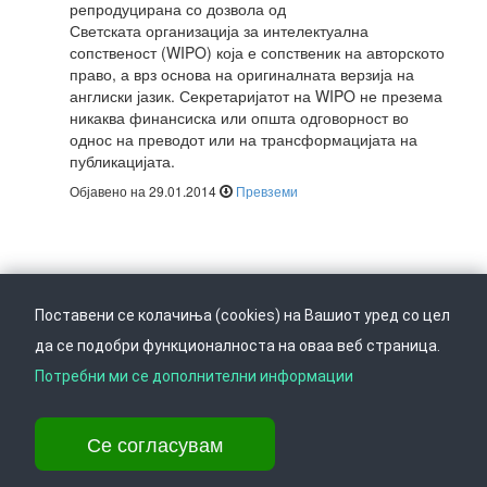
репродуцирана со дозвола од
Светската организација за интелектуална
сопственост (WIPO) која е сопственик на авторското
право, а врз основа на оригиналната верзија на
англиски јазик. Секретаријатот на WIPO не презема
никаква финансиска или општа одговорност во
однос на преводот или на трансформацијата на
публикацијата.
Објавено на 29.01.2014
Превземи
Поставени се колачиња (cookies) на Вашиот уред со цел
да се подобри функционалноста на оваа веб страница.
Следете не на
Врати се горе
Потребни ми се дополнителни информации
Се согласувам
Ул. Даме Груев 14, Катна гаража Беко на 1-виот кат, 1000 Скопје,