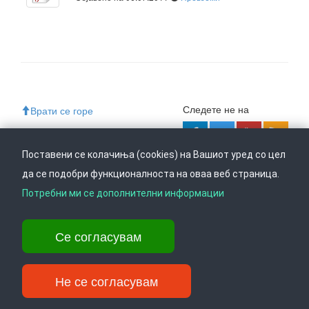
Следете не на
Врати се горе
Поставени се колачиња (cookies) на Вашиот уред со цел
да се подобри функционалноста на оваа веб страница.
Ул. Даме Груев 14, Катна гаража Беко на 1-виот кат, 1000 Скопје,
Тел: +389 2 3103 601 (641), Факс: +389 2 3137 149 |
Потребни ми се дополнителни информации
info@ippo.gov.mk
©
2026
. ·
Privacy
·
Terms
Се согласувам
Не се согласувам