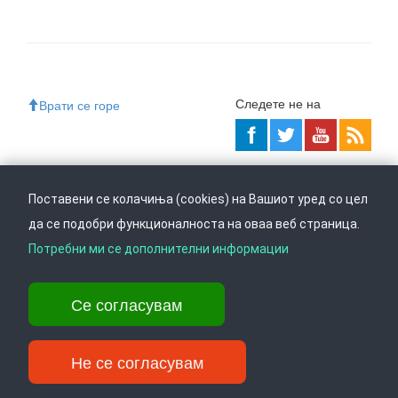
Следете не на
Врати се горе
Ул. Даме Груев 14, Катна гаража Беко на 1-виот кат, 1000 Скопје,
Поставени се колачиња (cookies) на Вашиот уред со цел
Тел: +389 2 3103 601 (641), Факс: +389 2 3137 149 |
info@ippo.gov.mk
да се подобри функционалноста на оваа веб страница.
©
2026
. ·
Privacy
·
Terms
Потребни ми се дополнителни информации
Се согласувам
Не се согласувам