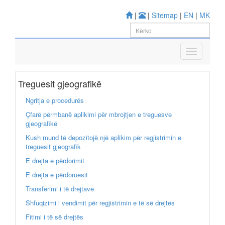
|
|
Sitemap
|
EN
|
MK
Treguesit gjeografikë
Ngritja e procedurës
Çfarë përmbanë aplikimi për mbrojtjen e treguesve
gjeografikë
Kush mund të depozitojë një aplikim për regjistrimin e
treguesit gjeografik
E drejta e përdorimit
E drejta e përdoruesit
Transferimi i të drejtave
Shfuqizimi i vendimit për regjistrimin e të së drejtës
Fitimi i të së drejtës