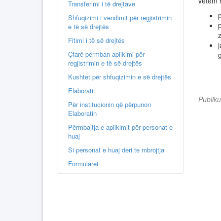
vetëm n
Transferimi i të drejtave
p
Shfuqizimi i vendimit për regjistrimin
e të së drejtës
Fitimi i të së drejtës
Çfarë përmban aplikimi për
regjistrimin e të së drejtës
Kushtet për shfuqizimin e së drejtës
Elaborati
Publik
Për institucionin që përpunon
Elaboratin
Përmbajtja e aplikimit për personat e
huaj
Si personat e huaj deri te mbrojtja
Formularet