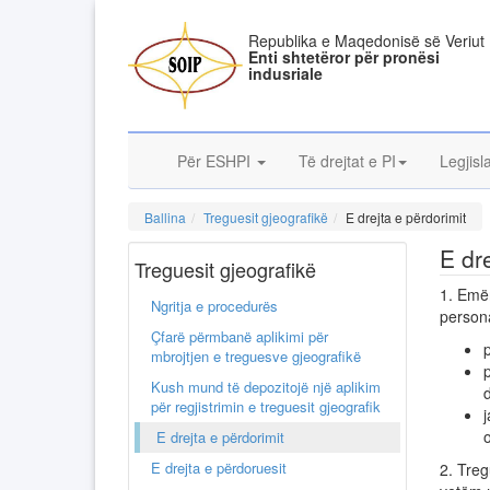
Republika e Maqedonisë së Veriut
Enti shtetëror për pronësi
indusriale
Për ESHPI
Të drejtat e PI
Legjisl
Ballina
Treguesit gjeografikë
E drejta e përdorimit
E dr
Treguesit gjeografikë
1. Emër
Ngritja e procedurës
persona
Çfarë përmbanë aplikimi për
p
mbrojtjen e treguesve gjeografikë
Kush mund të depozitojë një aplikim
për regjistrimin e treguesit gjeografik
o
E drejta e përdorimit
E drejta e përdoruesit
2. Treg