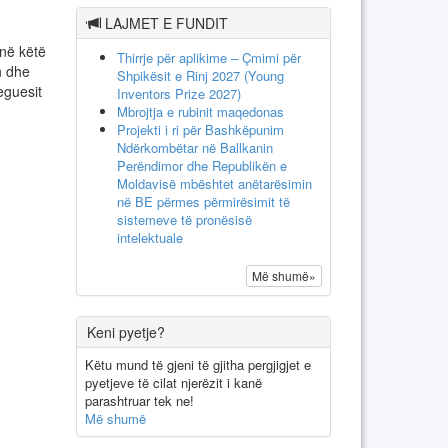
LAJMET E FUNDIT
në këtë
Thirrje për aplikime – Çmimi për
n dhe
Shpikësit e Rinj 2027 (Young
eguesit
Inventors Prize 2027)
Mbrojtja e rubinit maqedonas
Projekti i ri për Bashkëpunim
Ndërkombëtar në Ballkanin
Perëndimor dhe Republikën e
Moldavisë mbështet anëtarësimin
në BE përmes përmirësimit të
sistemeve të pronësisë
intelektuale
Më shumë»
Keni pyetje?
Këtu mund të gjeni të gjitha pergjigjet e
pyetjeve të cilat njerëzit i kanë
parashtruar tek ne!
Më shumë