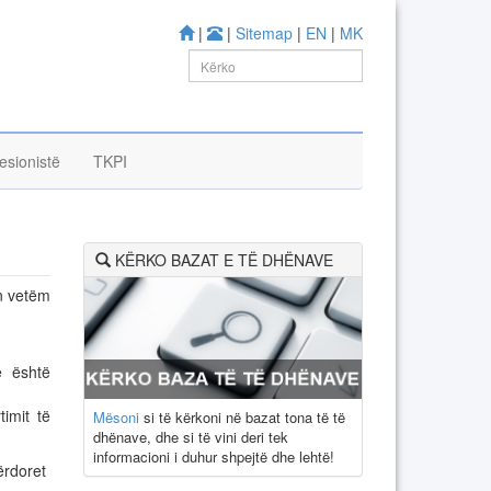
|
|
Sitemap
|
EN
|
MK
esionistë
TKPI
KËRKO BAZAT E TË DHËNAVE
in vetëm
ë është
imit të
Mësoni
si të kërkoni në bazat tona të të
dhënave, dhe si të vini deri tek
informacioni i duhur shpejtë dhe lehtë!
përdoret