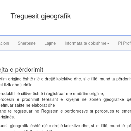
Treguesit gjeografik
acioni
Shërbime
Lajme
Informata të dobishme
PI Prof
ejta e përdorimit
tim origjine është një e drejtë kolektive dhe, si e tillë, mund ta përdor
t fizik dhe juridik:
rodukti i të cilëve është i regjistruar me emërtim origjine;
procesin e prodhimit tërësisht e kryejnë në zonën gjeografike q
definuar saktë në elaborat dhe
janë të regjistruar në Regjistrin e përdoruesve si përdorues të emërt
rigjinës.
uesi gjeografik është një e drejtë kolektive dhe, si e tillë, mund të 