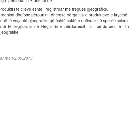
ga personat fizik dhe juridik:
rodukti i të cilëve është i regjistruar me tregues gjeografikë.
prodhimi dhe/ose përpunimi dhe/ose përgatitja e produkteve e kryejnë 
zonë të veçantë gjeografike që është saktë e definuar në specifikacioni
janë të regjistruar në Regjistrin e përdoruesit si përdorues të tr
gjeografikë.
uar më 02.09.2013