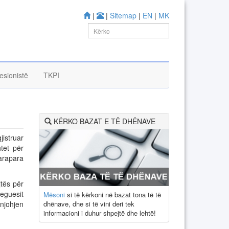
|
|
Sitemap
|
EN
|
MK
esionistë
TKPI
KËRKO BAZAT E TË DHËNAVE
jistruar
tet për
parapara
tës për
reguesit
Mësoni
si të kërkoni në bazat tona të të
dhënave, dhe si të vini deri tek
 njohjen
informacioni i duhur shpejtë dhe lehtë!