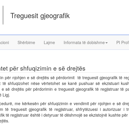
Treguesit gjeografik
acioni
Shërbime
Lajme
Informata të dobishme
PI Prof
tet për shfuqizimin e së drejtës
n për njohjen e së drejtës së përdorimit të treguesit gjeografik të reg
 të shfuqizohet nëse vërtetohet se kanë pushuar së ekzistuari kush
 e së drejtës për përdorimin e treguesit gjeografik të regjistruar të 
 Ligj.
cedurë, me kërkesën për shfuqizimin e vendimit për njohjen e së drej
m të treguesit gjeografik të regjistruar, shfrytëzuesi i autorizuar i t
fik të regjistruar është i detyruar të dëshmojë se ekzistojnë kushte për
ejtës.