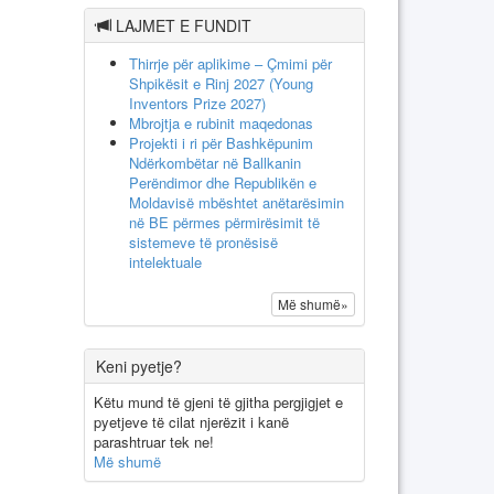
LAJMET E FUNDIT
Thirrje për aplikime – Çmimi për
Shpikësit e Rinj 2027 (Young
Inventors Prize 2027)
Mbrojtja e rubinit maqedonas
Projekti i ri për Bashkëpunim
Ndërkombëtar në Ballkanin
Perëndimor dhe Republikën e
Moldavisë mbështet anëtarësimin
në BE përmes përmirësimit të
sistemeve të pronësisë
intelektuale
Më shumë»
Keni pyetje?
Këtu mund të gjeni të gjitha pergjigjet e
pyetjeve të cilat njerëzit i kanë
parashtruar tek ne!
Më shumë