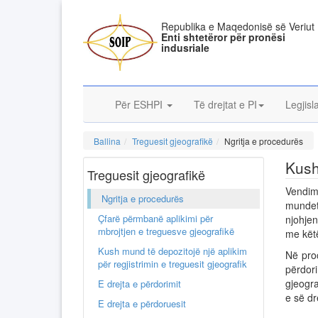
Republika e Maqedonisë së Veriut
Enti shtetëror për pronësi
indusriale
Për ESHPI
Të drejtat e PI
Legjisl
Ballina
Treguesit gjeografikë
Ngritja e procedurës
Kush
Treguesit gjeografikë
Vendimi
Ngritja e procedurës
mundet
Çfarë përmbanë aplikimi për
njohjen
mbrojtjen e treguesve gjeografikë
me këtë
Kush mund të depozitojë një aplikim
Në pro
për regjistrimin e treguesit gjeografik
përdori
gjeogra
E drejta e përdorimit
e së dr
E drejta e përdoruesit