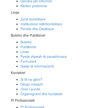
Qendra për informim
Kërkim preliminar
Linqe
Zyrat kombëtare
Institucione ndërkombëtare
Portale dhe Databaza
Buletini dhe Publikimet
Buletini
Publikimet
Linqe
Pyetje shpesh të parashtruara
Formularë
Qasje të informacionit
Kontaktet
Si të na gjeni?
Dërgo mesazh
Orari i punës
Organogrami dhe kontaktet
PI Profesionistë
PI Profesionistë