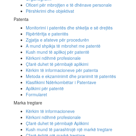
Oficeri për mbrojtjen e të dhënave personale
Përshkrimi dhe objektivat
Patenta
Monitorimi i patentës dhe shkelja e së drejtës
Ripërtëritja e patentës
Zgjatja e afateve për procedurën
A mund shpikja të mbrohet me patentë
Kush mund të aplikoj për patentë
Kërkoni ndihmë profesionale
Çfarë duhet të përmbajë aplikimi
Kërkim të informacioneve për patenta
Metoda e ekzaminimit dhe pranimit të patentës
Klasifikimi Ndërkombëtar i Patentave
Aplikimi për patentë
Formularet
Marka tregtare
Kërkim të informacioneve
Kërkoni ndihmë profesionale
Çfarë duhet të përmbajë Aplikimi
Kush mund të parashtrojë një markë tregtare
Çfarë është një markë tregtare