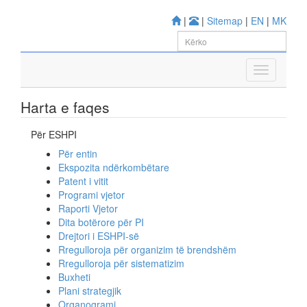
|
|
Sitemap
|
EN
|
MK
Harta e faqes
Për ESHPI
Për entin
Ekspozita ndërkombëtare
Patent i vitit
Programi vjetor
Raporti Vjetor
Dita botërore për PI
Drejtori i ESHPI-së
Rregulloroja për organizim të brendshëm
Rregulloroja për sistematizim
Buxheti
Plani strategjik
Organogrami