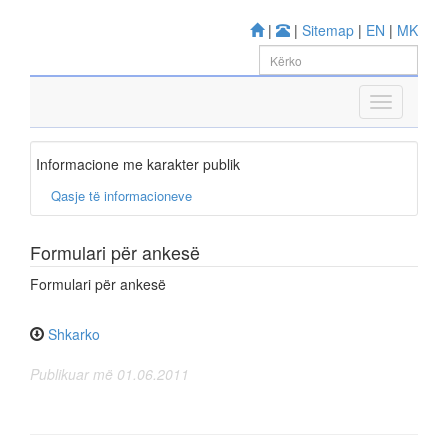
|
|
Sitemap
|
EN
|
MK
Informacione me karakter publik
Qasje të informacioneve
Formulari për ankesë
Formulari për ankesë
Shkarko
Publikuar më 01.06.2011