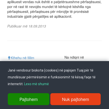
aplikuesit vendas nuk është e patjetërsueshme përfaqësuesi,
por në rast të nevojës mundet të kërkojnë këshilla nga
përfaqësuesit, përfaqësues për mbrojtje të pronësisë
industriale gjatë përgatitjes së aplikacionit.
Publikuar më 18.09.2013
Na ndiqni në
Kthehu në fillim
Janë vendosur biskota (cookies) në pajisjen Tuaj për të
mundësuar përmirësimin e funksionimit të kësaj faqe të
rr. Dame Gruev 14, Garazha në kate Beko, kati i 1-rë, 1000 Shkup, Tel:
internetit.
Lexo më shumë
+389 2 3103 601 (641), Faks: +389 2 3137 149 |
info@ippo.gov.mk
©
2026
. ·
Privacy
·
Terms
Pajtohem
Nuk pajtohem