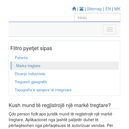
|
|
Sitemap
|
EN
|
MK
Filtro pyetjet sipas
Patenta
Marka tregtare
Dizenjo industriale
Treguesit gjeografik
Topografia e qarqeve të integruara
Kush mund të regjistrojë një markë tregtare?
Çdo person fizik apo juridik mund të regjistrojë një markë
tregtare. Aplikacionet nga jashtë patjetër duhet të
përfaqësohen nga përfaqësues të autorizuar vendas. Për