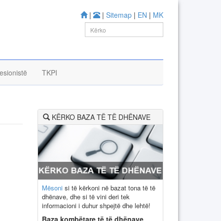
|
|
Sitemap
|
EN
|
MK
esionistë
TKPI
KËRKO BAZA TË TË DHËNAVE
Mësoni
si të kërkoni në bazat tona të të
dhënave, dhe si të vini deri tek
informacioni i duhur shpejtë dhe lehtë!
Baza kombëtare të të dhënave