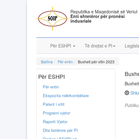
Republika e Maqedonisë së Veriut
Enti shtetëror për pronësi
indusriale
Për ESHPI
Të drejtat e PI
Legjisl
Ballina
Për entin
Buxheti për vitin 2023
Buxhe
Për ESHPI
Buxheti
Për entin
Shk
Ekspozita ndërkombëtare
Patent i vitit
Publik
Programi vjetor
Raporti Vjetor
Dita botërore për PI
Drejtori i ESHPI-së