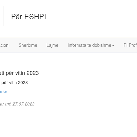
Për ESHPI
acioni
Shërbime
Lajme
Informata të dobishme
PI Prof
ti për vitin 2023
 për vitin 2023
arko
uar më 27.07.2023