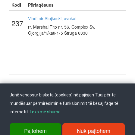
Kodi
Përfaqësues
Vladimir Stojkoski, avokat
237
rr. Marshal Tito nr. 56, Complex Sv.
Gjorgjija/1/kati-1-5 Struga 6330
Na ndiqni në
Janë vendosur biskota (cookies) në pajisjen Tuaj për të
Kthehu në fillim
mundësuar përmirësimin e funksionimit të kësaj faqe të
internetit.
Lexo më shumë
rr. Dame Gruev 14, Garazha në kate Beko, kati i 1-rë, 1000 Shkup, Tel:
+389 2 3103 601 (641), Faks: +389 2 3137 149 |
Pajtohem
Nuk pajtohem
info@ippo.gov.mk