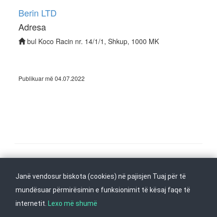
Berin LTD
Adresa
bul Koco Racin nr. 14/1/1, Shkup, 1000 MK
Publikuar më 04.07.2022
Na ndiqni në
Janë vendosur biskota (cookies) në pajisjen Tuaj për të
Kthehu në fillim
mundësuar përmirësimin e funksionimit të kësaj faqe të
internetit.
Lexo më shumë