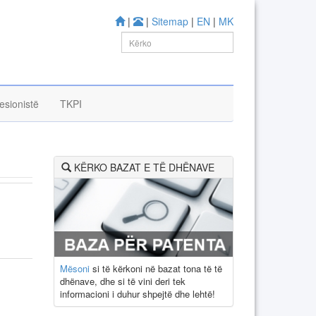
|
|
Sitemap
|
EN
|
MK
esionistë
TKPI
KËRKO BAZAT E TË DHËNAVE
Mësoni
si të kërkoni në bazat tona të të
dhënave, dhe si të vini deri tek
informacioni i duhur shpejtë dhe lehtë!