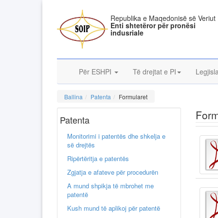
Republika e Maqedonisë së Veriut
Enti shtetëror për pronësi
indusriale
Për ESHPI
Të drejtat e PI
Legjisl
Ballina
Patenta
Formularet
Form
Patenta
Monitorimi i patentës dhe shkelja e
së drejtës
Ripërtëritja e patentës
Zgjatja e afateve për procedurën
A mund shpikja të mbrohet me
patentë
Kush mund të aplikoj për patentë