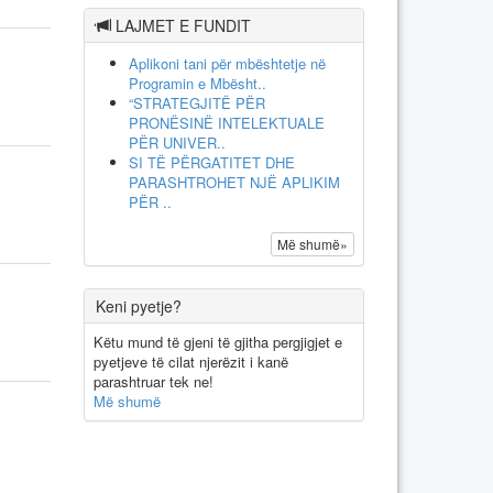
LAJMET E FUNDIT
Aplikoni tani për mbështetje në
Programin e Mbësht..
“STRATEGJITË PËR
PRONËSINË INTELEKTUALE
PËR UNIVER..
SI TË PËRGATITET DHE
PARASHTROHET NJË APLIKIM
PËR ..
Më shumë»
Keni pyetje?
Këtu mund të gjeni të gjitha pergjigjet e
pyetjeve të cilat njerëzit i kanë
parashtruar tek ne!
Më shumë