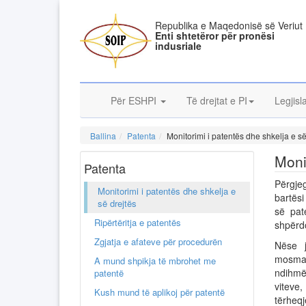
Republika e Maqedonisë së Veriut
Enti shtetëror për pronësi
indusriale
Për ESHPI
Të drejtat e PI
Legjisl
Ballina
Patenta
Monitorimi i patentës dhe shkelja e së
Moni
Patenta
Përgjeg
Monitorimi i patentës dhe shkelja e
bartësi
së drejtës
së pat
Ripërtëritja e patentës
shpërd
Zgjatja e afateve për procedurën
Nëse j
mosmarr
A mund shpikja të mbrohet me
ndihmë
patentë
viteve
Kush mund të aplikoj për patentë
tërheqj