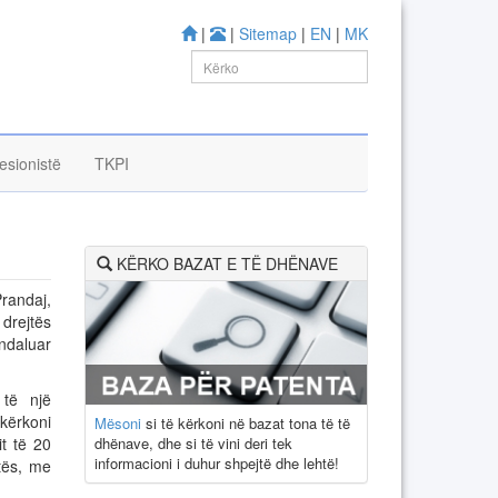
|
|
Sitemap
|
EN
|
MK
esionistë
TKPI
KËRKO BAZAT E TË DHËNAVE
Prandaj,
 drejtës
ndaluar
 të një
 kërkoni
Mësoni
si të kërkoni në bazat tona të të
dhënave, dhe si të vini deri tek
t të 20
informacioni i duhur shpejtë dhe lehtë!
tës, me