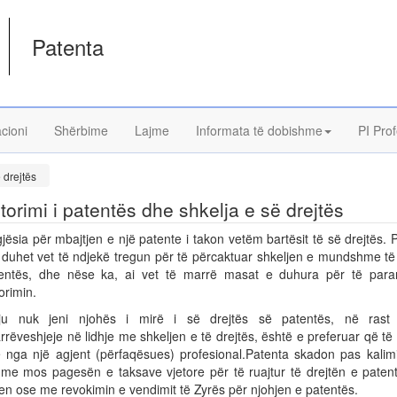
Patenta
acioni
Shërbime
Lajme
Informata të dobishme
PI Prof
 drejtës
torimi i patentës dhe shkelja e së drejtës
jësia për mbajtjen e një patente i takon vetëm bartësit të së drejtës. 
 duhet vet të ndjekë tregun për të përcaktuar shkeljen e mundshme të
entës, dhe nëse ka, ai vet të marrë masat e duhura për të para
orimin.
u nuk jeni njohës i mirë i së drejtës së patentës, në rast
ëveshjeje në lidhje me shkeljen e të drejtës, është e preferuar që të
 nga një agjent (përfaqësues) profesional.Patenta skadon pas kalimi
, me mos pagesën e taksave vjetore për të ruajtur të drejtën e paten
en ose me revokimin e vendimit të Zyrës për njohjen e patentës.