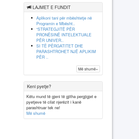
LAJMET E FUNDIT
Aplikoni tani për mbështetje në
Programin e Mbësht..
“STRATEGJITË PËR
PRONËSINË INTELEKTUALE
PËR UNIVER..
SI TË PËRGATITET DHE
PARASHTROHET NJË APLIKIM
PËR ..
Më shumë»
Keni pyetje?
Këtu mund të gjeni të gjitha pergjigjet e
pyetjeve të cilat njerëzit i kanë
parashtruar tek ne!
Më shumë