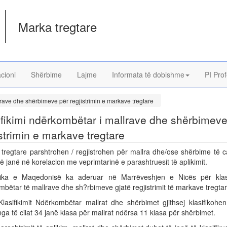
Marka tregtare
acioni
Shërbime
Lajme
Informata të dobishme
PI Prof
lrave dhe shërbimeve për regjistrimin e markave tregtare
ifikimi ndërkombëtar i mallrave dhe shërbimeve
istrimin e markave tregtare
 tregtare parshtrohen / regjistrohen për mallra dhe/ose shërbime të c
ë janë në korelacion me veprimtarinë e parashtruesit të aplikimit.
ika e Maqedonisë ka aderuar në Marrëveshjen e Nicës për klasi
bëtar të mallrave dhe sh?rbimeve gjatë regjistrimit të markave tregtar
Klasifikimit Ndërkombëtar mallrat dhe shërbimet gjithsej klasifikohe
nga të cilat 34 janë klasa për mallrat ndërsa 11 klasa për shërbimet.