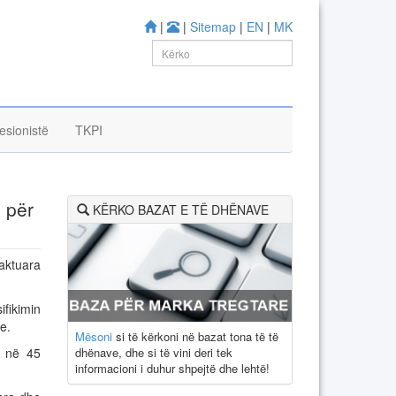
|
|
Sitemap
|
EN
|
MK
esionistë
TKPI
 për
KËRKO BAZAT E TË DHËNAVE
aktuara
fikimin
e.
Mësoni
si të kërkoni në bazat tona të të
dhënave, dhe si të vini deri tek
n në 45
informacioni i duhur shpejtë dhe lehtë!