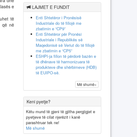
uara dhe
klasës e
LAJMET E FUNDIT
Enti Shtetëror i Pronësisë
uhet të
Industriale do të fillojë me
u që në
zbatimin e “CP9”
Enti Shtetëror për Pronësi
Industriale i Republikës së
Maqedonisë së Veriut do të fillojë
me zbatimin e “CP5”
ESHPI-ja fillon të përdorë bazën e
të dhënave të harmonizuara të
produkteve dhe shërbimeve (HDB)
të EUIPO-së.
Më shumë»
Keni pyetje?
Këtu mund të gjeni të gjitha pergjigjet e
pyetjeve të cilat njerëzit i kanë
parashtruar tek ne!
Më shumë