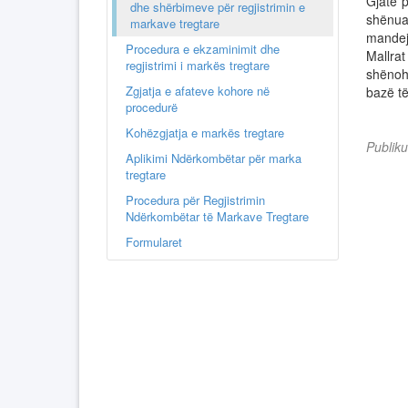
Gjatë p
dhe shërbimeve për regjistrimin e
shënuar
markave tregtare
mandej 
Procedura e ekzaminimit dhe
Mallra
regjistrimi i markës tregtare
shënoh
Zgjatja e afateve kohore në
bazë të
procedurë
Kohëzgjatja e markës tregtare
Publik
Aplikimi Ndërkombëtar për marka
tregtare
Procedura për Regjistrimin
Ndërkombëtar të Markave Tregtare
Formularet