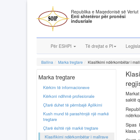
Republika e Maqedonisë së Veriut
Enti shtetëror për pronësi
indusriale
Për ESHPI
Të drejtat e PI
Legjisl
Ballina
Marka tregtare
Klasifikimi ndërkombëtar i mal
Klas
Marka tregtare
regj
Kërkim të informacioneve
Markat
Kërkoni ndihmë profesionale
saktë q
Çfarë duhet të përmbajë Aplikimi
Republ
Kush mund të parashtrojë një markë
ndërkom
tregtare
Sipas 
Çfarë është një markë tregtare
klasa, 
Klasifikimi ndërkombëtar i mallrave