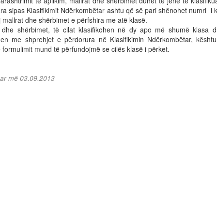
arashtrimit të aplikim, mallrat dhe shërbimet duhet të jenë të klasifik
a sipas Klasifikimit Ndërkombëtar ashtu që së pari shënohet numri i 
mallrat dhe shërbimet e përfshira me atë klasë.
t dhe shërbimet, të cilat klasifikohen në dy apo më shumë klasa d
en me shprehjet e përdorura në Klasifikimin Ndërkombëtar, kësht
 formulimit mund të përfundojmë se cilës klasë i përket.
uar më 03.09.2013