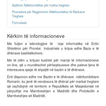
Aplikimi Ndërkombëtar për marka tregtare
Procedura për Regjistrimin Ndërkombëtar të Markave
Tregtare
Formularet
Kërkim të informacioneve
Me futjen e teknologjive të reja informatike në Entin
Shtetëror për Pronësi Industriale u krijua edhe Baza e të
dhënave bashkëkohore.
Me të cilën u krijuan kushtet për marrje të informacioneve
on-line, që u mundësohet përfaqësuesve dhe paleve tjera të
interesuara qasje të shpejtë në bazën e të dhënave.
Enti disponon edhe me Bazën e të dhënave ndërkombëtare
Romarin, ku janë të vendosura të dhënat për markat tregtare
që vazhdojnë në territorin e Republikës së Maqedonisë në
përputhje me Marrëveshjen e Madridit dhe Protokollin e
Marrëveshjes së Madridit.