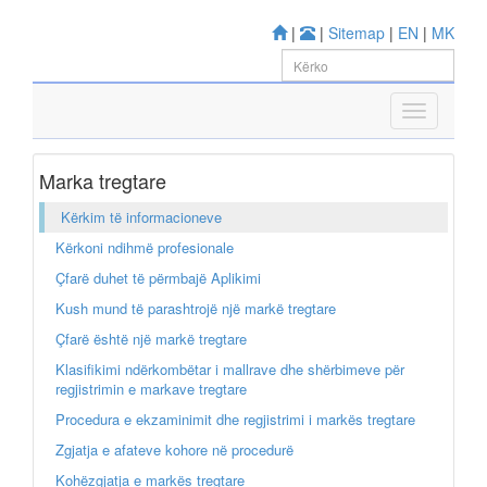
|
|
Sitemap
|
EN
|
MK
Marka tregtare
Kërkim të informacioneve
Kërkoni ndihmë profesionale
Çfarë duhet të përmbajë Aplikimi
Kush mund të parashtrojë një markë tregtare
Çfarë është një markë tregtare
Klasifikimi ndërkombëtar i mallrave dhe shërbimeve për
regjistrimin e markave tregtare
Procedura e ekzaminimit dhe regjistrimi i markës tregtare
Zgjatja e afateve kohore në procedurë
Kohëzgjatja e markës tregtare