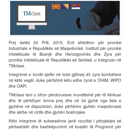
Prej datës 20 Prill, 2015, Enti shtetëror për pronësi
industriale e Republikës së Maqedonisë, Instituti për pronësi
intelektuale të Bosnjë dhe Hercegovinës dhe Zyra për
pronësi intelektuale të Republikës së Serbisë, u integruan në
TMclass.
Integrimet e fundit sjellin në total gjithsej 45 zyra kombëtare
në këtë vegël, duke përfshirë këtu edhe zyrat e OHIM, WIPO
dhe OAPI.
TMclass tani u ofron përdoruesve mundësinë për të kërkuar
dhe të përkthyer terma prej dhe në 34 gjuhë nga lista e
gjuhëve në dispozicion, duke përfshire gjuhën maqedonase
dhe sërbe në cirilik dhe gjuhën boshnjake.
Këto integrime të suksesshme janë rezultat i përpjekjes së
përbashkët dhe bashkëpunimit në kuadër të Programit për