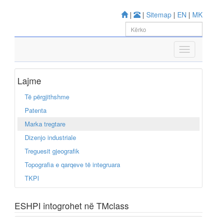
|
|
Sitemap
|
EN
|
MK
Lajme
Të përgjithshme
Patenta
Marka tregtare
Dizenjo industriale
Treguesit gjeografik
Topografia e qarqeve të integruara
TKPI
ESHPI intogrohet në TMclass