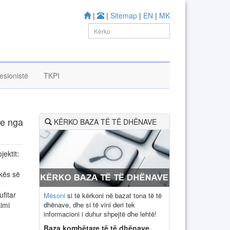
|
|
Sitemap
|
EN
|
MK
esionistë
TKPI
ve nga
KËRKO BAZA TË TË DHËNAVE
ektit:
ikës së
fitar
Mësoni
si të kërkoni në bazat tona të të
dhënave, dhe si të vini deri tek
imi
informacioni i duhur shpejtë dhe lehtë!
Baza kombëtare të të dhënave