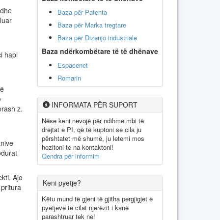
 dhe
Baza për Patenta
luar
Baza për Marka tregtare
Baza për Dizenjo industriale
Baza ndërkombëtare të të dhënave
i hapi
Espacenet
Romarin
në
ë
INFORMATA PËR SUPORT
erash z.
Nëse keni nevojë për ndihmë mbi të
drejtat e PI, që të kuptoni se cila ju
përshtatet më shumë, ju letemi mos
nive
hezitoni të na kontaktoni!
edurat
Qendra për informim
kti. Ajo
Keni pyetje?
 pritura
Këtu mund të gjeni të gjitha pergjigjet e
pyetjeve të cilat njerëzit i kanë
parashtruar tek ne!