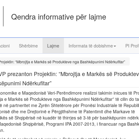
Qendra informative për lajme
acioni
Shërbime
Lajme
Informata të dobishme
PI Prof
ojektin: “Mbrojtja e Markës së Produkteve nga Bashkëpunimi Ndërkufitar”
 prezanton Projektin: “Mbrojtja e Markës së Produkte
ëpunimi Ndërkufitar”
nomike e Maqedonisë Veri-Perëndimore realizoi takimin inicues të Proj
ja e Markës së Produkteve nga Bashkëpunimi Ndërkufitar” të cilin do ta
jë në partneritet me Zyrën Shtetërore për Pronësi Industriale të Republ
nisë dhe me Drejtorinë e Përgjithshme të Patentimit dhe Markave të
kës së Shqipërisë në kuadër të thirrjes së 3-të për bashkëpunim ndërku
Maqedonisë Shqipërisë, Programi IPA 2007-2013, i financuar nga Bashk
an.