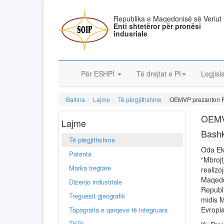
Republika e Maqedonisë së Veriut
Enti shtetëror për pronësi
indusriale
Për ESHPI
Të drejtat e PI
Legjisl
Ballina
Lajme
Të përgjithshme
OEMVP prezanton Pr
OEMVP
Lajme
Bashk
Të përgjithshme
Oda Eko
Patenta
“Mbrojt
Marka tregtare
realizo
Maqedo
Dizenjo industriale
Republi
Treguesit gjeografik
midis 
Evropi
Topografia e qarqeve të integruara
TKPI