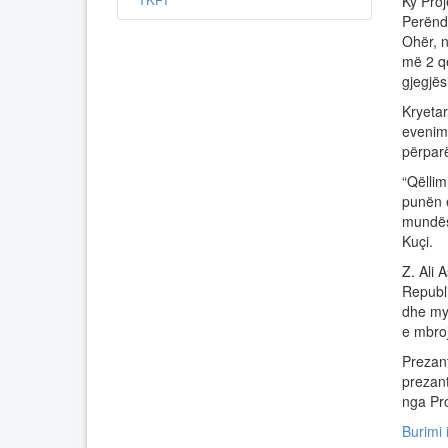
Ky Proj
Perëndi
Ohër, n
më 2 që
gjegjës
Kryeta
evenime
përparë
“Qëllim
punën e
mundësi
Kuçi.
Z. Ali 
Republ
dhe mys
e mbro
Prezant
prezant
nga Pro
Burimi i