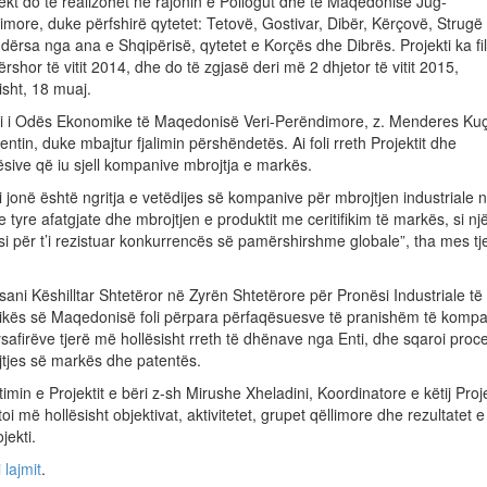
ekt do të realizohet në rajonin e Pollogut dhe të Maqedonisë Jug-
more, duke përfshirë qytetet: Tetovë, Gostivar, Dibër, Kërçovë, Strugë
dërsa nga ana e Shqipërisë, qytetet e Korçës dhe Dibrës. Projekti ka fil
rshor të vitit 2014, dhe do të zgjasë deri më 2 dhjetor të vitit 2015,
isht, 18 muaj.
ri i Odës Ekonomike të Maqedonisë Veri-Perëndimore, z. Menderes Kuç
ntin, duke mbajtur fjalimin përshëndetës. Ai foli rreth Projektit dhe
sive që iu sjell kompanive mbrojtja e markës.
i jonë është ngritja e vetëdijes së kompanive për mbrojtjen industriale 
 tyre afatgjate dhe mbrojtjen e produktit me ceritifikim të markës, si nj
 për t’i rezistuar konkurrencës së pamërshirshme globale”, tha mes tj
Asani Këshilltar Shtetëror në Zyrën Shtetërore për Pronësi Industriale të
ikës së Maqedonisë foli përpara përfaqësuesve të pranishëm të kompa
afirëve tjerë më hollësisht rreth të dhënave nga Enti, dhe sqaroi proc
jtjes së markës dhe patentës.
imin e Projektit e bëri z-sh Mirushe Xheladini, Koordinatore e këtij Proje
oi më hollësisht objektivat, aktivitetet, grupet qëllimore dhe rezultatet e
jekti.
 lajmit
.