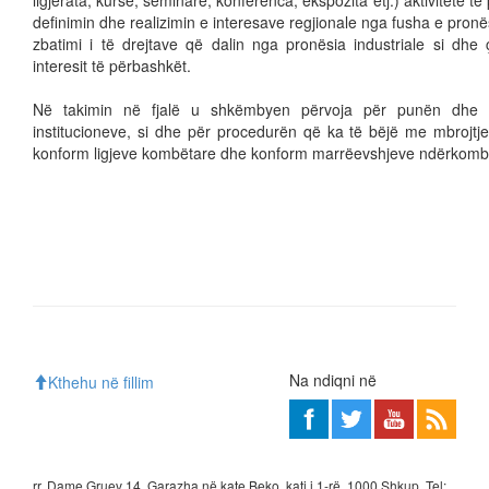
ligjërata, kurse, seminare, konferenca, ekspozita etj.) aktivitete t
definimin dhe realizimin e interesave regjionale nga fusha e pronës
zbatimi i të drejtave që dalin nga pronësia industriale si dhe ç
interesit të përbashkët.
Në takimin në fjalë u shkëmbyen përvoja për punën dhe f
institucioneve, si dhe për procedurën që ka të bëjë me mbrojtje
konform ligjeve kombëtare dhe konform marrëevshjeve ndërkomb
Na ndiqni në
Kthehu në fillim
rr. Dame Gruev 14, Garazha në kate Beko, kati i 1-rë, 1000 Shkup, Tel: