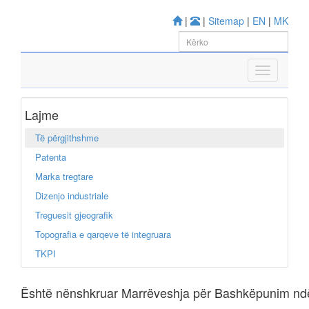
|
|
Sitemap
|
EN
|
MK
Lajme
Të përgjithshme
Patenta
Marka tregtare
Dizenjo industriale
Treguesit gjeografik
Topografia e qarqeve të integruara
TKPI
Është nënshkruar Marrëveshja për Bashkëpunim ndë