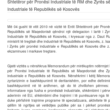
Shtetëror për Pronësi Industriale të RM dhe Zyrës s
Industriale të Republikës së Kosovës
Më 04 gusht të vitit 2010 në vizitë të Entit Shtetërorë për Pronës
Republikës së Maqedonisë qëndroi një delegacion i lartë i Zy
Industriale të Republikës së Kosovës, i kryesuar nga z. Daut Rud
ministrit të tregtisë dhe industrisë të Republikës së Kosovës, z. Is
i Zyrës për pronësi industriale e Republikës së Kosovës dhe z
ekzaminues i markave tregtare.
Gjatë vizitës u nënshkrua Memorandum për mirëkuptim ndërmjet E
për Pronësi Industriale të Republikës së Maqedonisë dhe Zy
industriale e Republikës së Kosovës. Nënshkrimi i këtij Memor
zyrtarizimin e bashkëpunimit të deritanishëm, por edhe definim
bashkëpunimit në të ardhmen, që do të zhvillohen përmes:
informatave nga fusha e pronësisë industriale, shkëmbimi i përv
aderimin në EU, shkëmbimi dhe trajnimi i të punësuarve nga të d
duke përfshirë trajnime programe të specializuara, aktivitete të
qëllim të ngritjes së vetëdijes publike për sa i përket pronësis