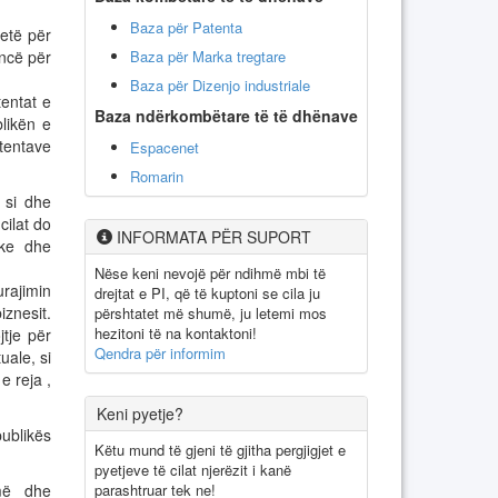
Baza për Patenta
ketë për
Baza për Marka tregtare
encë për
Baza për Dizenjo industriale
entat e
Baza ndërkombëtare të të dhënave
blikën e
tentave
Espacenet
Romarin
 si dhe
cilat do
INFORMATA PËR SUPORT
ike dhe
Nëse keni nevojë për ndihmë mbi të
rajimin
drejtat e PI, që të kuptoni se cila ju
iznesit.
përshtatet më shumë, ju letemi mos
hezitoni të na kontaktoni!
tje për
Qendra për informim
uale, si
e reja ,
Keni pyetje?
publikës
Këtu mund të gjeni të gjitha pergjigjet e
pyetjeve të cilat njerëzit i kanë
parashtruar tek ne!
jmë dhe