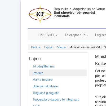
Republika e Maqedonisë së Veriut
Enti shtetëror për pronësi
indusriale
Për ESHPI
Të drejtat e PI
Legjisl
Ballina
Lajme
Patenta
Ministri i ekonomisë Valon S
Minis
Lajme
Krale
Të përgjithshme
Sot në 
Patenta
për ek
Marka tregtare
profes
projek
Dizenjo industriale
Treguesit gjeografik
“Proje
Topografia e qarqeve të integruara
shkenc
TKPI