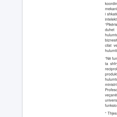
koordi
mekaniz
i shkat
intelek
“Pikëri
duhet 
hulumt
biznesi
cilat 
hulumti
“Në fun
ta shf
recipro
produk
hulumtu
ministr
Profes
veçanër
univers
funksi
“ Thjes