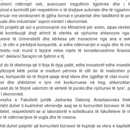
nohemi ndërmjet veti, avancuam rregullimin ligjvënës dhe i 
mat e kontrollit për respektimin e të drejtave autoriale dhe të ngjash
ërruar me vendosmëri të gjitha format e piraterisë dhe falsifikimit të p
tuale dhe industriale” sqaroi ministri i ekonomisë.
sht projekti që sot e promovojmë me Ministrinë për arsim, sipas vlerësi
të kontribuojë drejt afrimit të ofertës së njohurive shkencore ng
uesve të Universitetit dhe kërkesa për inovacione nga ana e sekt
t, të cilin e përbëjnë kompanitë, si edhe ndërmarrjet e vogla dhe të 
vetvetiu nuk mund ti lejojnë vetes mjete të konsiderueshme financi
m” deklaroi Saraçini në fjalimin e tij.
d do të dëshiroja që ti ftoja të dyja palët, edhe inovatorët edhe investit
rytëzojnë këtë portal si medium përmes të cilit do të realizohen pë
ke, kompanitë do të fitojnë qasje drejt ideve dhe zgjidhje të cilat mund 
tet dhe shërbimet e tyre më konkurruese në treg, shkencëta
esit do të fitojnë valorizim të vërtetë të punës dhe njohurive të tyre”, 
i i ekonomisë.
oresha e Fakultetit juridik Jadranka Daboviç Anastasovska the
isht duhet ti kushtohet vëmendje asaj se si komuniteti biznesor të l
itetet, respektivisht se si laboratorët e sofistikuara të fakulteteve të 
on të ndërmarrjeve të vogla dhe të mesme.
htë duhet patjetër që komuniteti biznesor të kuptojë se vlera e kapitalit