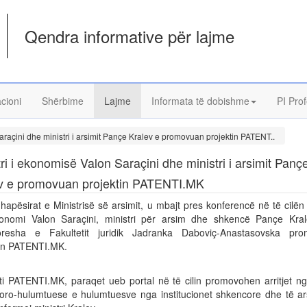
Qendra informative për lajme
acioni
Shërbime
Lajme
Informata të dobishme
PI Prof
araçini dhe ministri i arsimit Pançe Kralev e promovuan projektin PATENT..
tri i ekonomisë Valon Saraçini dhe ministri i arsimit Panç
v e promovuan projektin PATENTI.MK
hapësirat e Ministrisë së arsimit, u mbajt pres konferencë në të cilën 
onomi Valon Saraçini, ministri për arsim dhe shkencë Pançe Kra
oresha e Fakultetit juridik Jadranka Daboviç-Anastasovska pr
tin PATENTI.MK.
kti PATENTI.MK, paraqet ueb portal në të cilin promovohen arritjet n
oro-hulumtuese e hulumtuesve nga institucionet shkencore dhe të ars