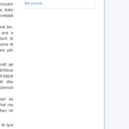
Më shumë
forcuam
me, duke
ronësisë
mit tim,
a ana e
orit të
mesme të
are për
orët, që
rfitime
ti bëjnë
rët dhe
potencoi
ksoi se
idhet me
vihen në
 të tyre