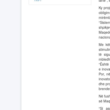
lartë”, 
Ky proj
obligim
mirëmba
“Siste
shpikje
Maqedo
naciona
Me kët
stimuli
të sig
mbledh
“Është
e inova
Por, n
inovato
dhe pro
brendet
Në fush
së Maqe
“Si as