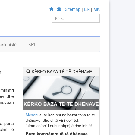
|
|
Sitemap
|
EN
|
MK
esionistë
TKPI
e
KËRKO BAZA TË TË DHËNAVE
ministri
lev dhe
omovuan
Mësoni
si të kërkoni në bazat tona të të
dhënave, dhe si të vini deri tek
ga puna
informacioni i duhur shpejtë dhe lehtë!
imit të
Baza kombëtare të të dhënave