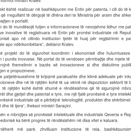
informoi ministri Kralev.
ekt është realizuar në bashkëpunim me Entin për patenta, i cili do të 
 që rregullisht të dërgojë të dhëna deri te Ministria për arsim dhe shk
jtjen e portalit.
mi do të mundësojë futjen e informacioneve të nevojshme lidhur me pat
ve inovative të regjistruara në Entin për pronësi industriale në Repu
nisë apo në cilindo institucion tjetër të huaj për regjistrimin e pa
le apo ndërkombëtare”, deklaroi Kralev.
ë projekt do të sigurohet koordinim i ekonomisë dhe hulumtuesve
m i punës inovuese. Në portal do të vendosen përmbajtje dhe mjete të 
urojnë themelimin e bazës së inovacioneve si dhe diskutime publ
jen e propozimeve.
 e patjetërsueshme të krijojmë parakushte dhe klimë adekuate për inku
cioneve dhe në të njëjtën kohë të ua vëmë në dispozicion sektorit të b
ë të njëjtën kohë është shumë e rëndësishme që të sigurojmë mbroj
rët dhe gjetjet dhe patentat e tyre, me një fjalë pronësinë e tyre intelekt
nësinë industriale që e përbëjnë teknologjitë, produktet dhe shërbimet 
 dhe të tjera”, theksoi ministri Saraçini.
ën e mbrojtjes së pronësisë intelektuale dhe industriale Qeveria e Re
donisë ka bërë progres të rëndësishëm në disa vitet e kaluara.
njëherë më parë, zhvilluam institucione të reja, bashkëpuno