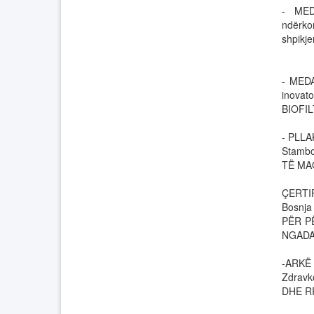
- MED
ndërko
shpik
- MEDA
inova
BIOFIL
- PLLA
Stamb
TË MA
ÇERTIF
Bosnja
PËR P
NGADA
-ARKË 
Zdravk
DHE R