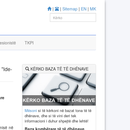
|
|
Sitemap
|
EN
|
MK
esionistë
TKPI
"Ide-
KËRKO BAZA TË TË DHËNAVE
re
Mësoni
si të kërkoni në bazat tona të të
dhënave, dhe si të vini deri tek
informacioni i duhur shpejtë dhe lehtë!
onisë në
Baza kombëtare të të dhënave