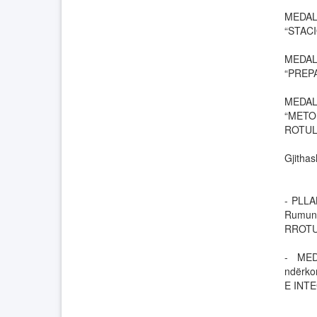
MEDALJ
“STAC
MEDALJ
“PREP
MEDALJ
“METO
ROTUL
Gjitha
- PLLA
Rumuni
RROTU
- MED
ndërkom
E INT