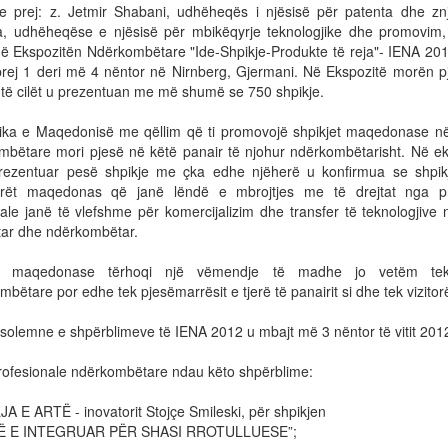
je prej: z. Jetmir Shabani, udhëheqës i njësisë për patenta dhe znj
, udhëheqëse e njësisë për mbikëqyrje teknologjike dhe promovim
në Ekspozitën Ndërkombëtare "Ide-Shpikje-Produkte të reja"- IENA 201
prej 1 deri më 4 nëntor në Nirnberg, Gjermani. Në Ekspozitë morën p
 të cilët u prezentuan me më shumë se 750 shpikje.
ika e Maqedonisë me qëllim që ti promovojë shpikjet maqedonase n
mbëtare mori pjesë në këtë panair të njohur ndërkombëtarisht. Në ek
prezentuar pesë shpikje me çka edhe njëherë u konfirmua se shpik
orët maqedonas që janë lëndë e mbrojtjes me të drejtat nga p
iale janë të vlefshme për komercijalizim dhe transfer të teknologjive 
ar dhe ndërkombëtar.
a maqedonase tërhoqi një vëmendje të madhe jo vetëm tek
bëtare por edhe tek pjesëmarrësit e tjerë të panairit si dhe tek vizitorë
solemne e shpërblimeve të IENA 2012 u mbajt më 3 nëntor të vitit 201
profesionale ndërkombëtare ndau këto shpërblime:
A E ARTË - inovatorit Stojçe Smileski, për shpikjen
Ë E INTEGRUAR PËR SHASI RROTULLUESE”;