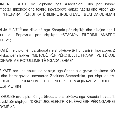
ALJA E ARTË me diplomë nga Asociacioni Rus për bashk
mbëtar shkencor dhe teknik, inovatorëve Jakup Kadriu dhe Arben Zibe
jen “PREPARAT PËR SHKATËRIMIN E INSEKTEVE – BLATIDA GERMANI
LJA E ARTË me diplomë nga Shoqata për shpikje dhe dizajne nga 
torit Joti Popovski, për shpikjen “STACION FILTRIMI ANAE
TRIM”;
KATË me diplomë nga Shoqata e shpikësve të Hungarisë, inovatores Z
oliska, për shpikjen “METODË PËR PËRCJELLJE PROAKTIVE TË GJ
QINAVE ME ROTULLIME TË NGADALSHME”
IKATË për kontributin në shpikje nga Shoqata e grave shpikëse N
 dhe Hercegovina inovatores Zhaklina Stamboliska, për shpikjen 
ËRCJELLJE PROAKTIVE TË GJENDJES TË MAQINAVE ME ROTULL
LSHME” dhe
BRONZE me diplomë nga Shoqata e shpikësve nga Kroacia inovatorit 
ovski për shpikjen “DREJTUES ELEKTRIK NJËFAZËSH PËR NGARKE
RYMË 5A”.