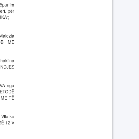
ëpunim
ri, për
KA”;
Malezia
ROB ME
haklina
ENDJES
OVA nga
“METODË
IME TË
Vllatko
SË 12 V