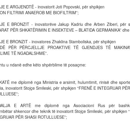
E E ARGJENDTË - inovatorit Joti Popovski, për shpikjen
ION FILTRIMI ANAEROB ME BIOFILTRIM”;
E E BRONZIT - inovatorëve Jakup Kadriu dhe Arben Ziberi, për s
ARAT PËR SHKATËRIMIN E INSEKTEVE – BLATIDA GERMANIKA” dhe
E E BRONZIT - inovatores Zhaklina Stamboliska, për shpikjen
DË PËR PËRCJELLJE PROAKTIVE TË GJENDJES TË MAKIN
LIME TË NGADALSHME”.
shtu u ndanë edhe këto shpërblime të posaçme:
KATË me diplomë nga Ministria e arsimit, hulumtimit, rinisë dhe sport
a, inovatorit Stojçe Smileski, për shpikjen “FRENË E INTEGRUAR PË
LLUESE”;
ALJA E ARTË me diplomë nga Asociacioni Rus për bashk
bëtar shkencor dhe teknik të inovatorit Stojçe Smileski, për shpikje
EGRUAR PËR SHASI ROTULLUESE”;