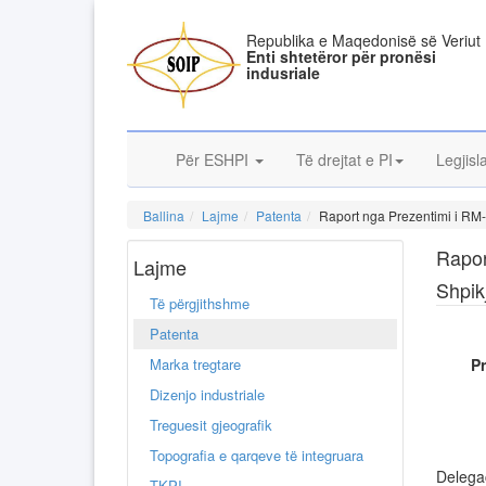
Republika e Maqedonisë së Veriut
Enti shtetëror për pronësi
indusriale
Për ESHPI
Të drejtat e PI
Legjisl
Ballina
Lajme
Patenta
Raport nga Prezentimi i RM
Rapor
Lajme
Shpik
Të përgjithshme
Patenta
Marka tregtare
P
Dizenjo industriale
Treguesit gjeografik
Topografia e qarqeve të integruara
Delegac
TKPI