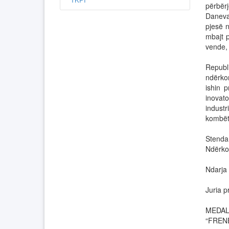
përbër
Daneva
pjesë 
mbajt 
vende,
Republ
ndërko
ishin 
inovat
industr
kombët
Stend
Ndërkom
Ndarja 
Juria 
MEDALJ
“FREN