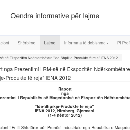
Qendra informative për lajme
acioni
Shërbime
Lajme
Informata të dobishme
PI Prof
-së në Ekspozitën Ndërkombëtare "Ide-Shpikje-Produkte të reja" IENA 2012
t nga Prezentimi i RM-së në Ekspozitën Ndërkombëtare 
je-Produkte të reja" IENA 2012
Raport
nga
rezentimi i Republikës së Maqedonisë në Ekspozitën Ndërkombëta
"Ide-Shpikje-Produkte të reja"
IENA 2012, Nirnberg, Gjermani
(1-4 nëntor 2012)
ioni i Entit Shtetëror për Pronësi Industriale nga Republika e Maqed