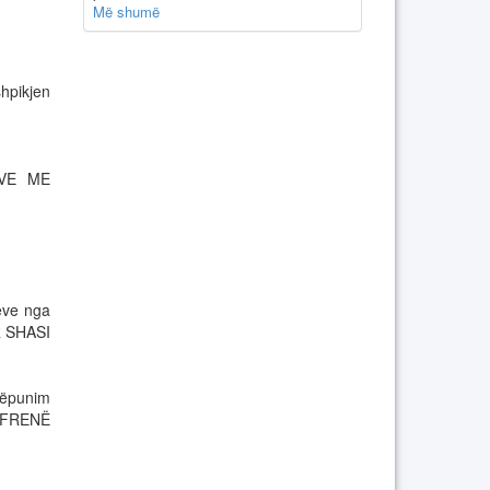
Më shumë
hpikjen
AVE ME
eve nga
R SHASI
ëpunim
n “FRENË