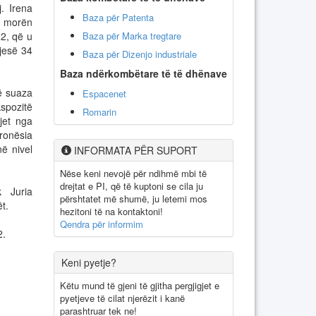
. Irena
Baza për Patenta
, morën
Baza për Marka tregtare
2, që u
jesë 34
Baza për Dizenjo industriale
Baza ndërkombëtare të të dhënave
ë suaza
Espacenet
spozitë
Romarin
jet nga
ronësia
në nivel
INFORMATA PËR SUPORT
Nëse keni nevojë për ndihmë mbi të
drejtat e PI, që të kuptoni se cila ju
 Juria
përshtatet më shumë, ju letemi mos
t.
hezitoni të na kontaktoni!
Qendra për informim
2.
Keni pyetje?
Këtu mund të gjeni të gjitha pergjigjet e
pyetjeve të cilat njerëzit i kanë
parashtruar tek ne!