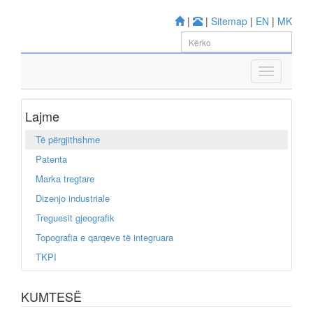
|
|
Sitemap
|
EN
|
MK
Lajme
Të përgjithshme
Patenta
Marka tregtare
Dizenjo industriale
Treguesit gjeografik
Topografia e qarqeve të integruara
TKPI
KUMTESË