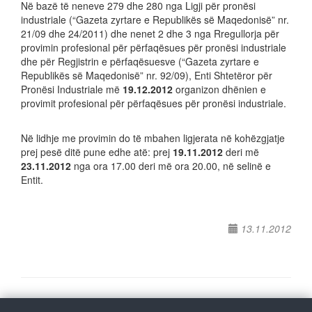
Në bazë të neneve 279 dhe 280 nga Ligji për pronësi
industriale (“Gazeta zyrtare e Republikës së Maqedonisë” nr.
21/09 dhe 24/2011) dhe nenet 2 dhe 3 nga Rregullorja për
provimin profesional për përfaqësues për pronësi industriale
dhe për Regjistrin e përfaqësuesve (“Gazeta zyrtare e
Republikës së Maqedonisë” nr. 92/09), Enti Shtetëror për
Pronësi Industriale më
19.12.2012
organizon dhënien e
provimit profesional për përfaqësues për pronësi industriale.
Në lidhje me provimin do të mbahen ligjerata në kohëzgjatje
prej pesë ditë pune edhe atë: prej
19.11.2012
deri më
23.11.2012
nga ora 17.00 deri më ora 20.00, në selinë e
Entit.
13.11.2012