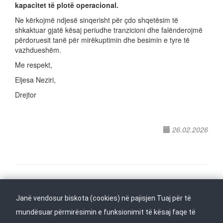
kapacitet të plotë operacional.
Ne kërkojmë ndjesë sinqerisht për çdo shqetësim të
shkaktuar gjatë kësaj periudhe tranzicioni dhe falënderojmë
përdoruesit tanë për mirëkuptimin dhe besimin e tyre të
vazhdueshëm.
Me respekt,
Eljesa Neziri,
Drejtor
26.02.2026
Na ndiqni në
Janë vendosur biskota (cookies) në pajisjen Tuaj për të
Kthehu në fillim
mundësuar përmirësimin e funksionimit të kësaj faqe të