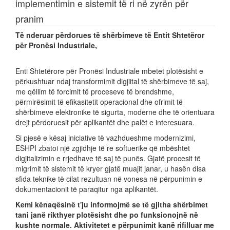
implementimin e sistemit të ri në zyrën për
pranim
Të nderuar përdorues të shërbimeve të Entit Shtetëror
për Pronësi Industriale,
Enti Shtetërore për Pronësi Industriale mbetet plotësisht e
përkushtuar ndaj transformimit digjiital të shërbimeve të saj,
me qëllim të forcimit të proceseve të brendshme,
përmirësimit të efikasitetit operacional dhe ofrimit të
shërbimeve elektronike të sigurta, moderne dhe të orientuara
drejt përdoruesit për aplikantët dhe palët e interesuara.
Si pjesë e kësaj iniciative të vazhdueshme modernizimi,
ESHPI zbatoi një zgjidhje të re softuerike që mbështet
digjitalizimin e rrjedhave të saj të punës. Gjatë procesit të
migrimit të sistemit të kryer gjatë muajit janar, u hasën disa
sfida teknike të cilat rezultuan në vonesa në përpunimin e
dokumentacionit të paraqitur nga aplikantët.
Kemi kënaqësinë t'ju informojmë se të gjitha shërbimet
tani janë rikthyer plotësisht dhe po funksionojnë në
kushte normale. Aktivitetet e përpunimit kanë rifilluar me