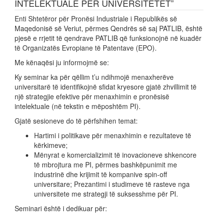
INTELEKTUALE PËR UNIVERSITETET”
Enti Shtetëror për Pronësi Industriale i Republikës së
Maqedonisë së Veriut, përmes Qendrës së saj PATLIB, është
pjesë e rrjetit të qendrave PATLIB që funksionojnë në kuadër
të Organizatës Evropiane të Patentave (EPO).
Me kënaqësi ju informojmë se:
Ky seminar ka për qëllim t’u ndihmojë menaxherëve
universitarë të identifikojnë sfidat kryesore gjatë zhvillimit të
një strategjie efektive për menaxhimin e pronësisë
intelektuale (në tekstin e mëposhtëm PI).
Gjatë sesioneve do të përfshihen temat:
Hartimi i politikave për menaxhimin e rezultateve të
kërkimeve;
Mënyrat e komercializimit të inovacioneve shkencore
të mbrojtura me PI, përmes bashkëpunimit me
industrinë dhe krijimit të kompanive spin-off
universitare; Prezantimi i studimeve të rasteve nga
universitete me strategji të suksesshme për PI.
Seminari është i dedikuar për: