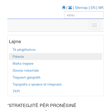
|
|
Sitemap
|
EN
|
MK
Lajme
Të përgjithshme
Patenta
Marka tregtare
Dizenjo industriale
Treguesit gjeografik
Topografia e qarqeve të integruara
TKPI
“STRATEGJITË PËR PRONËSINË