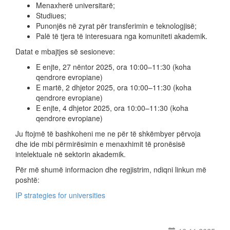
Menaxherë universitarë;
Studiues;
Punonjës në zyrat për transferimin e teknologjisë;
Palë të tjera të interesuara nga komuniteti akademik.
Datat e mbajtjes së sesioneve:
E enjte, 27 nëntor 2025, ora 10:00–11:30 (koha
qendrore evropiane)
E martë, 2 dhjetor 2025, ora 10:00–11:30 (koha
qendrore evropiane)
E enjte, 4 dhjetor 2025, ora 10:00–11:30 (koha
qendrore evropiane)
Ju ftojmë të bashkoheni me ne për të shkëmbyer përvoja
dhe ide mbi përmirësimin e menaxhimit të pronësisë
intelektuale në sektorin akademik.
Për më shumë informacion dhe regjistrim, ndiqni linkun më
poshtë:
IP strategies for universities