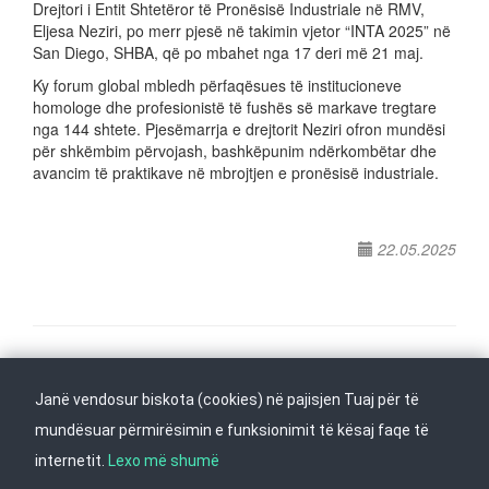
Drejtori i Entit Shtetëror të Pronësisë Industriale në RMV,
Eljesa Neziri, po merr pjesë në takimin vjetor “INTA 2025” në
San Diego, SHBA, që po mbahet nga 17 deri më 21 maj.
Ky forum global mbledh përfaqësues të institucioneve
homologe dhe profesionistë të fushës së markave tregtare
nga 144 shtete. Pjesëmarrja e drejtorit Neziri ofron mundësi
për shkëmbim përvojash, bashkëpunim ndërkombëtar dhe
avancim të praktikave në mbrojtjen e pronësisë industriale.
22.05.2025
Na ndiqni në
Janë vendosur biskota (cookies) në pajisjen Tuaj për të
Kthehu në fillim
mundësuar përmirësimin e funksionimit të kësaj faqe të
internetit.
Lexo më shumë