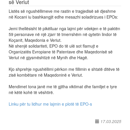
së Veriut
Listës së ngushëllimeve me rastin e tragjedisë së djeshme
në Kocani iu bashkangjit edhe mesazhi soladirizues i EPOs:
Jemi thellësisht të pikëlluar nga lajmi për vdekjen e të paktën
59 personave në një zjarr të tmerrshëm në qytetin lindor të
Koçanit, Maqedonia e Veriut.
Në shenjë solidariteti, EPO do të ulë sot flamujt e
Organizatës Evropiane të Patentave dhe Maqedonisë së
Veriut në gjysmështizë në Mynih dhe Hagë.
Kjo shprehje ngushëllimi përkon me fillimin e shtatë ditëve të
zisë kombëtare në Maqedoninë e Veriut.
Mendimet tona janë me të gjitha viktimat dhe familjet e tyre
në këtë kohë të vështirë.
Linku për tu lidhur me lajmin e plotë të EPO-s
17.03.2025