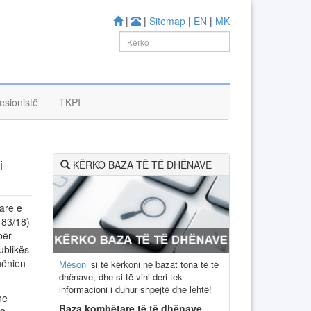
|
|
Sitemap
|
EN
|
MK
esionistë
TKPI
i
KËRKO BAZA TË TË DHËNAVE
are e
 83/18)
për
ublikës
hënien
Mësoni
si të kërkoni në bazat tona të të
dhënave, dhe si të vini deri tek
informacioni i duhur shpejtë dhe lehtë!
ne
Baza kombëtare të të dhënave