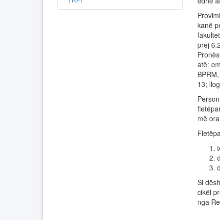
edhe at
Provimi
kanë pe
fakult
prej 6.
Pronësi
atë: em
BPRM, 
13; ll
Persona
fletëpa
më or
Fletëpa
t
Si dësh
cikël p
nga Rep