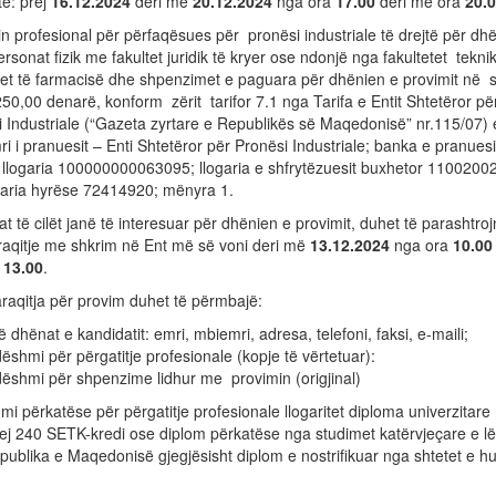
ë: prej
16.
12.
20
24
deri më
20
.
12
.20
24
nga ora
17.00
deri më ora
20.
n profesional për përfaqësues për pronësi industriale të drejtë për dh
rsonat fizik me fakultet juridik të kryer ose ndonjë nga fakultetet tekni
etet të farmacisë dhe shpenzimet e paguara për dhënien e provimit në
250,00 denarë, konform zërit tarifor 7.1 nga Tarifa e Entit Shtetëror pë
 Industriale (“Gazeta zyrtare e Republikës së Maqedonisë” nr.115/07)
ri i pranuesit – Enti Shtetëror për Pronësi Industriale; banka e pranuesi
llogaria 100000000063095; llogaria e shfrytëzuesit buxhetor 1100200
ogaria hyrëse 72414920; mënyra 1.
t të cilët janë të interesuar për dhënien e provimit, duhet të parashtro
raqitje me shkrim në Ent më së voni deri më
13.
12
.20
24
nga ora
1
0
.00
a
1
3
.00
.
raqitja për provim duhet të përmbajë:
ë dhënat e kandidatit: emri, mbiemri, adresa, telefoni, faksi, e-maili;
dëshmi për përgatitje profesionale (kopje të vërtetuar):
dëshmi për shpenzime lidhur me provimin (origjinal)
mi përkatëse për përgatitje profesionale llogaritet diploma univerzitar
rej 240 SETK-kredi ose diplom përkatëse nga studimet katërvjeçare e l
ublika e Maqedonisë gjegjësisht diplom e nostrifikuar nga shtetet e h