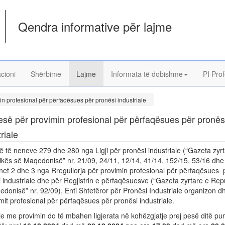
Qendra informative për lajme
acioni
Shërbime
Lajme
Informata të dobishme
PI Prof
n profesional për përfaqësues për pronësi industriale
së për provimin profesional për përfaqësues për pronës
riale
 të neneve 279 dhe 280 nga Ligji për pronësi industriale (“Gazeta zyrt
kës së Maqedonisë” nr. 21/09, 24/11, 12/14, 41/14, 152/15, 53/16 dhe
et 2 dhe 3 nga Rregullorja për provimin profesional për përfaqësues 
 industriale dhe për Regjistrin e përfaqësuesve (“Gazeta zyrtare e Rep
donisë” nr. 92/09), Enti Shtetëror për Pronësi Industriale organizon d
mit profesional për përfaqësues për pronësi industriale.
je me provimin do të mbahen ligjerata në kohëzgjatje prej pesë ditë pu