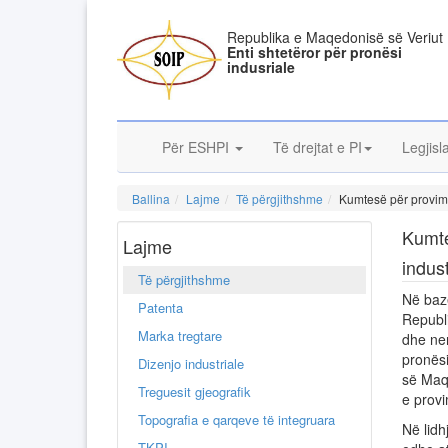
Republika e Maqedonisë së Veriut
Enti shtetëror për pronësi
indusriale
Për ESHPI
Të drejtat e PI
Legjisl
Ballina
Lajme
Të përgjithshme
Kumtesë për provimi
Kumte
Lajme
indust
Të përgjithshme
Në bazë
Patenta
Republi
Marka tregtare
dhe nen
pronësi
Dizenjo industriale
së Maqe
Treguesit gjeografik
e provi
Topografia e qarqeve të integruara
Në lidh
TKPI