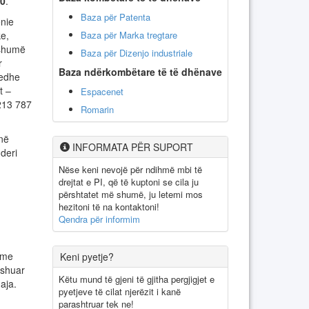
00
.
Baza për Patenta
ënie
Baza për Marka tregtare
ke,
 shumë
Baza për Dizenjo industriale
r
Baza ndërkombëtare të të dhënave
 edhe
t –
Espacenet
213 787
Romarin
jnë
INFORMATA PËR SUPORT
deri
Nëse keni nevojë për ndihmë mbi të
drejtat e PI, që të kuptoni se cila ju
përshtatet më shumë, ju letemi mos
hezitoni të na kontaktoni!
Qendra për informim
e me
Keni pyetje?
ëshuar
Këtu mund të gjeni të gjitha pergjigjet e
uaja.
pyetjeve të cilat njerëzit i kanë
parashtruar tek ne!