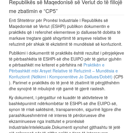
Republikës së Maqedonisë së Veriut do të fillojë
me zbatimin e “CP5”
Enti Shtetëror për Pronësi Industriale i Republikës së
Maqedonisë së Veriut (ESHPI) publikon dokumentin e
praktikës që i referohet elementeve jo dalluese/të dobëta të
markave tregtare gjatë shqyrtimit të arsyeve relative të
refuzimit për shkak të ekzistimit të mundësisë së konfuzionit.
Publikimi i dokumentit të praktikës është rezultat i përpjekjeve
të përbashkëta të ESHPI-së dhe EUIPO për të gjetur gjuhën
e përbashkët me kriteret e përfshira në
Praktikën e
Përbashkët mbi Arsyet Relative të Refuzimit – Mundësia e
Konfuzionit (Ndikimi i Komponentëve Jo Dallues/Dobët)
(CP5
). Parimet e praktikës do të jenë të zbatimit të përgjithshëm
dhe synojnë të mbulojnë një gamë të gjerë rastesh.
Ky dokument, i përgatitur në kuadër të aktiviteteve të
bashkëpunimit ndërkombëtar të ESHPI-së dhe EUIPO-së,
synon të rrisë saktësinë, transparencën, sigurinë ligjore dhe
parashikueshmërinë në interes të përdoruesve dhe
ekzaminuesve nga institutet e pronësisë
industriale/intelektuale.Dokumenti synohet gjithashtu të jetë