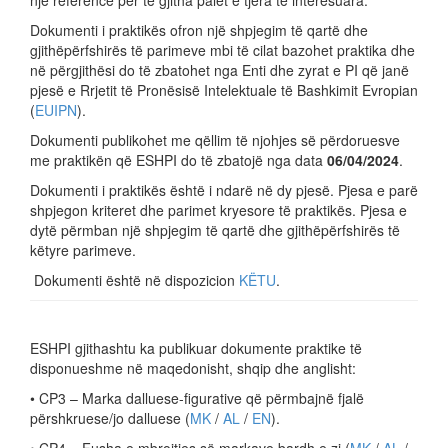
një referencë për të gjitha palët e tjera të interesuara.
Dokumenti i praktikës ofron një shpjegim të qartë dhe
gjithëpërfshirës të parimeve mbi të cilat bazohet praktika dhe
në përgjithësi do të zbatohet nga Enti dhe zyrat e PI që janë
pjesë e Rrjetit të Pronësisë Intelektuale të Bashkimit Evropian
(
EUIPN
).
Dokumenti publikohet me qëllim të njohjes së përdoruesve
me praktikën që ESHPI do të zbatojë nga data
06/04/2024
.
Dokumenti i praktikës është i ndarë në dy pjesë. Pjesa e parë
shpjegon kriteret dhe parimet kryesore të praktikës. Pjesa e
dytë përmban një shpjegim të qartë dhe gjithëpërfshirës të
këtyre parimeve.
Dokumenti është në dispozicion
KËTU
.
ESHPI gjithashtu ka publikuar dokumente praktike të
disponueshme në maqedonisht, shqip dhe anglisht:
• CP3 – Marka dalluese-figurative që përmbajnë fjalë
përshkruese/jo dalluese (
MK
/
AL
/
EN
).