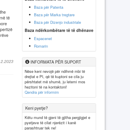
Baza për Patenta
 dhe
Baza për Marka tregtare
 më të
Baza për Dizenjo industriale
more
pertizë
Baza ndërkombëtare të të dhënave
erëve
Espacenet
Romarin
12.2023
INFORMATA PËR SUPORT
Nëse keni nevojë për ndihmë mbi të
drejtat e PI, që të kuptoni se cila ju
përshtatet më shumë, ju letemi mos
hezitoni të na kontaktoni!
Qendra për informim
Keni pyetje?
Këtu mund të gjeni të gjitha pergjigjet e
pyetjeve të cilat njerëzit i kanë
parashtruar tek ne!