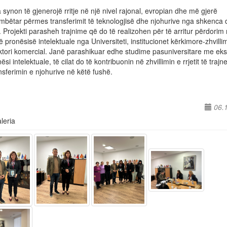
synon të gjenerojë rritje në një nivel rajonal, evropian dhe më gjerë
mbëtar përmes transferimit të teknologjisë dhe njohurive nga shkenca
. Projekti parasheh trajnime që do të realizohen për të arritur përdorim
 pronësisë intelektuale nga Universiteti, institucionet kërkimore-zhvilli
tori komercial. Janë parashikuar edhe studime pasuniversitare me eks
ësi intelektuale, të cilat do të kontribuonin në zhvillimin e rrjetit të trajn
nsferimin e njohurive në këtë fushë.
06.
leria