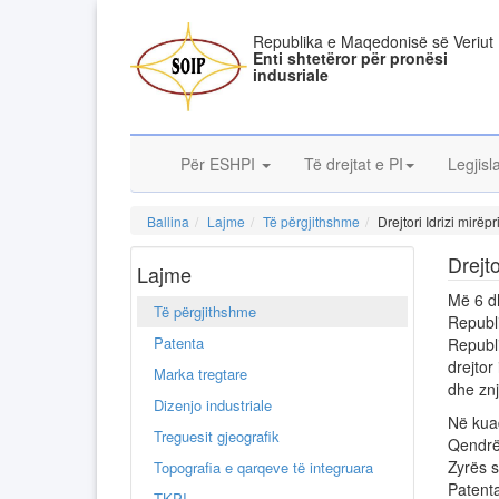
Republika e Maqedonisë së Veriut
Enti shtetëror për pronësi
indusriale
Për ESHPI
Të drejtat e PI
Legjisl
Ballina
Lajme
Të përgjithshme
Drejtori Idrizi mirëp
Drejto
Lajme
Më 6 dh
Të përgjithshme
Republ
Patenta
Republi
drejtor
Marka tregtare
dhe znj
Dizenjo industriale
Në kua
Treguesit gjeografik
Qendrën
Zyrës s
Topografia e qarqeve të integruara
Patent
TKPI