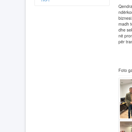
Qendra 
ndërko
biznesi
madh të
dhe sek
në pron
për tra
Foto ga