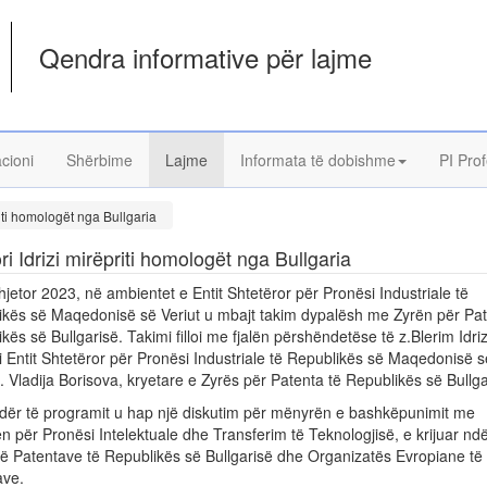
Qendra informative për lajme
acioni
Shërbime
Lajme
Informata të dobishme
PI Prof
riti homologët nga Bullgaria
ri Idrizi mirëpriti homologët nga Bullgaria
jetor 2023, në ambientet e Entit Shtetëror për Pronësi Industriale të
ikës së Maqedonisë së Veriut u mbajt takim dypalësh me Zyrën për Pat
kës së Bullgarisë. Takimi filloi me fjalën përshëndetëse të z.Blerim Idriz
 i Entit Shtetëror për Pronësi Industriale të Republikës së Maqedonisë s
. Vladija Borisova, kryetare e Zyrës për Patenta të Republikës së Bullga
dër të programit u hap një diskutim për mënyrën e bashkëpunimit me
 për Pronësi Intelektuale dhe Transferim të Teknologjisë, e krijuar nd
ë Patentave të Republikës së Bullgarisë dhe Organizatës Evropiane të
ave.