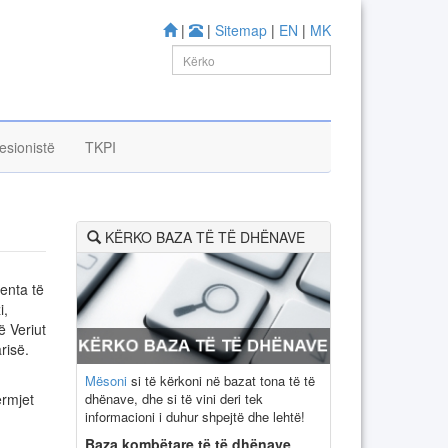
|
|
Sitemap
|
EN
|
MK
esionistë
TKPI
KËRKO BAZA TË TË DHËNAVE
enta të
i,
ë Veriut
risë.
Mësoni
si të kërkoni në bazat tona të të
dhënave, dhe si të vini deri tek
ërmjet
informacioni i duhur shpejtë dhe lehtë!
Baza kombëtare të të dhënave